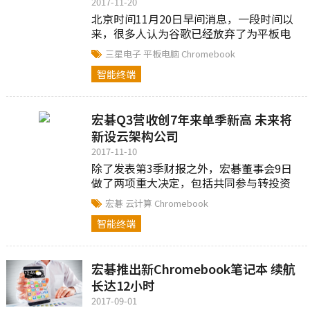
2017-11-20
北京时间11月20日早间消息，一段时间以
来，很多人认为谷歌已经放弃了为平板电
脑优化Android平台的希望。一些人推测，
三星电子
平板电脑
Chromebook
Android平板电脑将被取代，它的下一代
智能终端
——Chromebooks即将到来。
宏碁Q3营收创7年来单季新高 未来将
新设云架构公司
2017-11-10
除了发表第3季财报之外，宏碁董事会9日
做了两项重大决定，包括共同参与转投资
子公司建碁的私募，以及将机房维运管理
宏碁
云计算
Chromebook
事业单位自子公司安碁信息分割，并新设
智能终端
宏碁云架构服务股份有限公司等。
宏碁推出新Chromebook笔记本 续航
长达12小时
2017-09-01