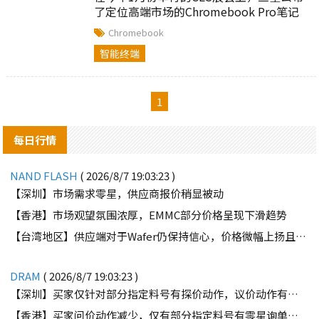
了定位高端市场的Chromebook Pro笔记
本，宣称这款产品不仅可以运行来自
Chromebook
Google Play商店的Android应用，同时也
智能终端
是首款配备手写笔的Chromebook。
1
每日行情
NAND FLASH
( 2026/8/7 19:03:23 )
【深圳】市场需求零星，供应商报价稍显被动
【香港】市场观望氛围浓厚，EMMC部分价格呈现下滑趋势
【台湾地区】供应端对于Wafer仍保持信心，价格微幅上扬且惜售态度不变
DRAM
( 2026/8/7 19:03:23 )
【深圳】买家仅针对部分指定料号有探价动作，议价动作有所减少
【香港】买家问价动作减少，仅有部分指定料号有零星询单动作