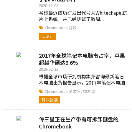
2020-12-08
谷歌最近成功研发出代号为Whitechapel的
片上系统，并已经测试了数周...
Chromebook
谷歌
IC设计
2017年全球笔记本电脑市占率，苹果
超越华硕达9.6%
2018-02-12
根据全球市场研究机构集邦咨询最新笔记
本电脑出货报告显示，2017年笔记本电脑
出货量为1.647亿台，年增幅达2.1%，优于
Chromebook
苹果笔记本电脑
先前预估的0.7%...
智能终端
传三星正在生产带有可拆卸键盘的
Chromebook