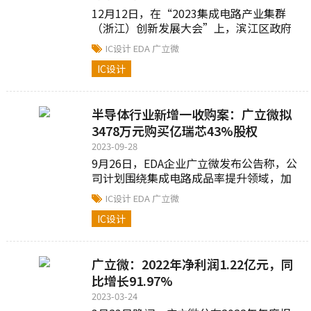
12月12日，在“2023集成电路产业集群
（浙江）创新发展大会”上，滨江区政府
与杭州广立微电子股份有限公司、杭州行
IC设计
EDA
广立微
芯科技有限...
IC设计
半导体行业新增一收购案：广立微拟
3478万元购买亿瑞芯43%股权
2023-09-28
9月26日，EDA企业广立微发布公告称，公
司计划围绕集成电路成品率提升领域，加
快产品和技术生态布局以促进公司快速发
IC设计
EDA
广立微
展，拟以股权受...
IC设计
广立微：2022年净利润1.22亿元，同
比增长91.97%
2023-03-24