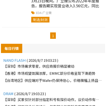
3月23日晚间，广立微公布2022年年度报
告，报告期实现营业收入3.56亿元，同比
增长79.48%；归属于上市公司股东的净利
EDA
广立微
润1.22亿元...
制造/封测
1
每日行情
NAND FLASH
( 2026/8/7 19:03:23 )
【深圳】市场需求零星，供应商报价稍显被动
【香港】市场观望氛围浓厚，EMMC部分价格呈现下滑趋势
【台湾地区】供应端对于Wafer仍保持信心，价格微幅上扬且惜售态度不变
DRAM
( 2026/8/7 19:03:23 )
【深圳】买家仅针对部分指定料号有探价动作，议价动作有所减少