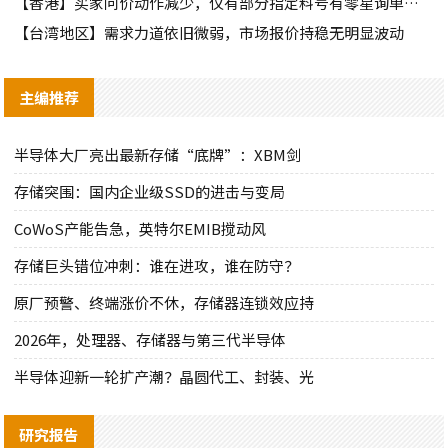
【香港】买家问价动作减少，仅有部分指定料号有零星询单动作
【台湾地区】需求力道依旧微弱，市场报价持稳无明显波动
主编推荐
半导体大厂亮出最新存储“底牌”：XBM剑
存储突围：国内企业级SSD的进击与变局
CoWoS产能告急，英特尔EMIB搅动风
存储巨头错位冲刺：谁在进攻，谁在防守？
原厂预警、终端涨价不休，存储器连锁效应持
2026年，处理器、存储器与第三代半导体
半导体迎新一轮扩产潮？晶圆代工、封装、光
研究报告