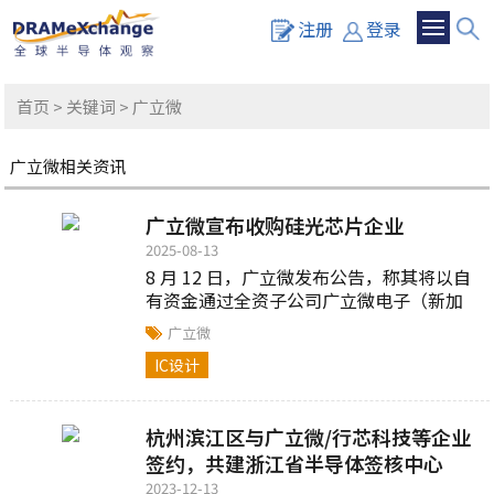
注册
登录
首页
>
关键词
> 广立微
广立微相关资讯
广立微宣布收购硅光芯片企业
2025-08-13
8 月 12 日，广立微发布公告，称其将以自
有资金通过全资子公司广立微电子（新加
坡）有限公司收购 LUCEDA NV 100% 的股
广立微
权...
IC设计
杭州滨江区与广立微/行芯科技等企业
签约，共建浙江省半导体签核中心
2023-12-13