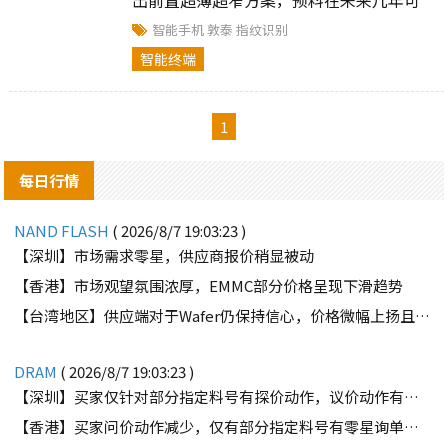
望是全面屏前置指纹方案的首选。
智能手机
敦泰
指纹识别
智能终端
1
每日行情
NAND FLASH
( 2026/8/7 19:03:23 )
【深圳】市场需求零星，供应商报价稍显被动
【香港】市场观望氛围浓厚，EMMC部分价格呈现下滑趋势
【台湾地区】供应端对于Wafer仍保持信心，价格微幅上扬且惜售态度不变
DRAM
( 2026/8/7 19:03:23 )
【深圳】买家仅针对部分指定料号有探价动作，议价动作有所减少
【香港】买家问价动作减少，仅有部分指定料号有零星询单动作