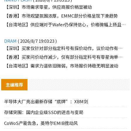
【深圳】市场需求零星，供应商报价稍显被动
【香港】市场观望氛围浓厚，EMMC部分价格呈现下滑趋势
【台湾地区】供应端对于Wafer仍保持信心，价格微幅上扬且惜售态度不变
DRAM
( 2026/8/7 19:03:23 )
【深圳】买家仅针对部分指定料号有探价动作，议价动作有所减少
【香港】买家问价动作减少，仅有部分指定料号有零星询单动作
【台湾地区】需求力道依旧微弱，市场报价持稳无明显波动
主编推荐
半导体大厂亮出最新存储“底牌”：XBM剑
存储突围：国内企业级SSD的进击与变局
CoWoS产能告急，英特尔EMIB搅动风