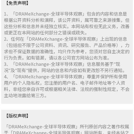
【免责声明】
1、「DRAMeXchange-全球半导体观察」包含的内容和信息是
根据公开资料分析和演释，该公开资料，属可靠之来源搜集，但
这些分析和信息并未经独立核实。本网站有权但无此义务，改善
或更正在本网站的任何部分之错误或疏失。
2、任何在「DRAMeXchange-全球半导体观察」上出现的信息
（包括但不限于公司资料、资讯、研究报告、产品价格等），力
求但不保证数据的准确性，均只作为参考，您须对您自主决定的
行为负责。如有错漏，请以各公司官方网站公布为准。
3、「DRAMeXchange-全球半导体观察」信息服务基于"现
况"及"现有"提供，网站的信息和内容如有更改恕不另行通知。
4、「DRAMeXchange-全球半导体观察」尊重并保护所有使用
用户的个人隐私权，您注册的用户名、电子邮件地址等个人资
料，非经您亲自许可或根据相关法律、法规的强制性规定，不会
主动地泄露给第三方。
【版权声明】
「DRAMeXchange-全球半导体观察」所刊原创内容之著作权属
于「DRAMeXchange-全球半导体观察」网站所有，未经本站之