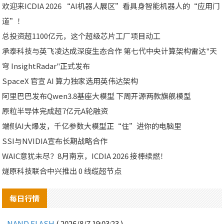
欢迎来ICDIA 2026 “AI机器人展区”看具身智能机器人的“应用门
道”！
总投资超1100亿元，这个超级芯片工厂项目动工
承泰科技与英飞凌达成深度生态合作 第七代中央计算架构雷达"天
穹 InsightRadar"正式发布
SpaceX 官宣 AI 算力独家选用英伟达架构
阿里巴巴发布Qwen3.8基座大模型 下周开源两款旗舰模型
原粒半导体完成超7亿元A轮融资
端侧AI大爆发，千亿参数大模型正“住”进你的电脑里
SSI与NVIDIA宣布长期战略合作
WAIC意犹未尽？8月南京，ICDIA 2026 接棒续燃！
燧原科技联合中兴推出 0 线缆超节点
每日行情
NAND FLASH
( 2026/8/7 19:03:23 )