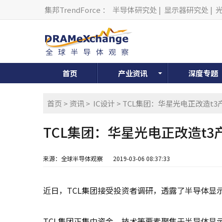
集邦TrendForce
：
半导体研究处
|
显示器研究处
|
首页
产业资讯
深度专题
首页
>
资讯
>
IC设计
> TCL集团：华星光电正改造t
TCL集团：华星光电正改造t
来源：全球半导体观察
2019-03-06 08:37:33
近日，TCL集团接受投资者调研，透露了半导体显
TCL集团正集中资金、技术等要素聚焦于半导体显