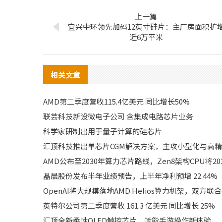
上一篇
宜兴中环领先加码12英寸硅片：主厂房面积扩
近6万平米
相关文章
AMD第二季度营收115.4亿美元 同比增长50%
联芸科技新设微电子公司 含集成电路芯片业务
科学家研制出用于量子计算的硅芯片
汇顶科技推出单芯片CGM解决方案，主攻小型化与高
AMD公布至2030年算力芯片路线，Zen8架构CPU将20
晶晨股份发布半年业绩预告，上半年净利预增 22.44%
OpenAI将大规模落地AMD Helios算力机架，双方联
英特尔公司第二季度营收 161.3 亿美元 同比增长 25%
汇顶全新柔性OLED触控芯片，赋能手游操作新体验