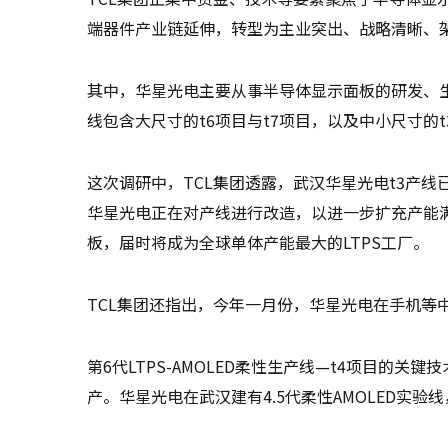
端器件产业链延伸，转型为主业突出、战略清晰、
其中，华星光电主要从事半导体显示面板的研发、
线包含大尺寸的t6项目与t7项目，以及中小尺寸的t
这次调研中，TCL集团透露，武汉华星光电t3产
华星光电正在对产线进行改造，以进一步扩充产能满
板，届时将成为全球单体产能最大的LTPS工厂。
TCL集团还指出，今年一月份，华星光电在手机等
第6代LTPS-AMOLED柔性生产线—t4项目的关
产。华星光电在武汉建有4.5代柔性AMOLED实验