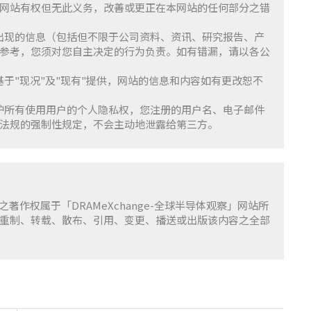
网站有权但无此义务，改善或更正在本网站的任何部分之错
察」上出现的信息（包括但不限于公司资料、资讯、研究报告、产
参考，您须对您自主决定的行为负责。如有错漏，请以各公
服务基于"现况"及"现有"提供，网站的信息和内容如有更改恕不
重并保护所有使用用户的个人隐私权，您注册的用户名、电子邮件
法规的强制性规定，不会主动地泄露给第三方。
容之著作权属于「DRAMeXchange-全球半导体观察」网站所
重制、转载、散布、引用、变更、播送或出版该内容之全部