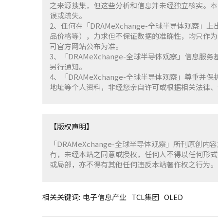
之来源搜集，但这些分析和信息并未经独立核实。本
误或疏失。
2、任何在「DRAMeXchange-全球半导体观
品价格等），力求但不保证数据的准确性，均只作为
司官方网站公布为准。
3、「DRAMeXchange-全球半导体观察」信息
另行通知。
4、「DRAMeXchange-全球半导体观察」尊
地址等个人资料，非经您亲自许可或根据相关法律、
【版权声明】
「DRAMeXchange-全球半导体观察」所刊原创内
有，未经本站之同意或授权，任何人不得以任何形式
或局部，亦不得有其他任何违反本站著作权之行为。
相关关键词:
电子信息产业
TCL集团
OLED