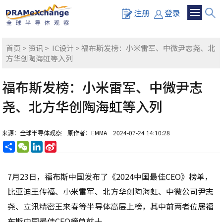
注册
登录
首页
>
资讯
>
IC设计
> 福布斯发榜：小米雷军、中微尹志尧、北
方华创陶海虹等入列
福布斯发榜：小米雷军、中微尹志
尧、北方华创陶海虹等入列
来源：全球半导体观察
原作者：EMMA
2024-07-24 14:10:28
分
WeChat
LinkedIn
Sina
享
Weibo
7月23日，福布斯中国发布了《2024中国最佳CEO》榜单，
比亚迪王传福、小米雷军、北方华创陶海虹、中微公司尹志
尧、立讯精密王来春等半导体高层上榜，其中前两者位居福
布斯中国最佳CEO榜单前十。