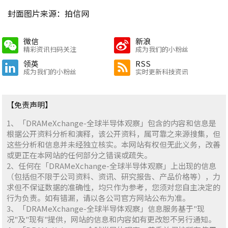
封面图片来源：拍信网
微信
新浪
精彩资讯扫码关注
成为我们的小粉丝
领英
RSS
成为我们的小粉丝
实时更新科技资讯
【免责声明】
1、「DRAMeXchange-全球半导体观察」包含的内容和信息是
根据公开资料分析和演释，该公开资料，属可靠之来源搜集，但
这些分析和信息并未经独立核实。本网站有权但无此义务，改善
或更正在本网站的任何部分之错误或疏失。
2、任何在「DRAMeXchange-全球半导体观察」上出现的信息
（包括但不限于公司资料、资讯、研究报告、产品价格等），力
求但不保证数据的准确性，均只作为参考，您须对您自主决定的
行为负责。如有错漏，请以各公司官方网站公布为准。
3、「DRAMeXchange-全球半导体观察」信息服务基于"现
况"及"现有"提供，网站的信息和内容如有更改恕不另行通知。