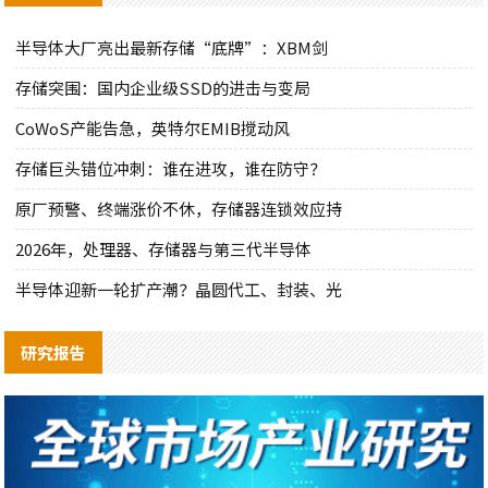
半导体大厂亮出最新存储“底牌”：XBM剑
存储突围：国内企业级SSD的进击与变局
CoWoS产能告急，英特尔EMIB搅动风
存储巨头错位冲刺：谁在进攻，谁在防守？
原厂预警、终端涨价不休，存储器连锁效应持
2026年，处理器、存储器与第三代半导体
半导体迎新一轮扩产潮？晶圆代工、封装、光
研究报告