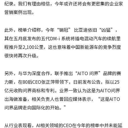
纪录。我们有理由相信，今年或许还将会有更密集的企业家
营销案例出现。
此外，榜单介绍称，今年“销冠” 比亚迪依旧“凶猛”，
其在五月底发布的五代DM-i 系统将插电混动汽车的续航里
程推升至2,100公里，这也意味着中国新能源车的竞争烈度
很快将再次升级。
另外，与华为深度合作，联手推出“AITO 问界”品牌的赛
力斯，在80后CEO张正萍带领下，日前发布公告，拟以25
亿元收购问界商标和专利。业界一致认为这是为AITO问界
出海做准备，相关负责人也曾回应媒体表示，“这是AITO
问界品牌走向国际化的开始。”
从行业表现看，AI相关领域的CEO在今年的榜单中并未能延