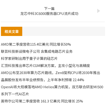
下一篇
龙芯中科3C6000服务器CPU流片成功
相关文章
AMD第二季度营收115.4亿美元 同比增长50%
联芸科技新设微电子公司 含集成电路芯片业务
科学家研制出用于量子计算的硅芯片
汇顶科技推出单芯片CGM解决方案，主攻小型化与高精度
AMD公布至2030年算力芯片路线，Zen8架构CPU将2030年推出
晶晨股份发布半年业绩预告，上半年净利预增 22.44%
OpenAI将大规模落地AMD Helios算力机架，双方联合研发MI500
系列下一代AI芯片
英特尔公司第二季度营收 161.3 亿美元 同比增长 25%