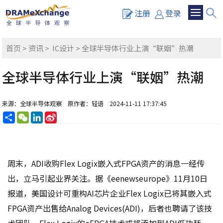
注册
登录
首页
>
资讯
>
IC设计
> 全球半导体行业上演“联姻”热潮
全球半导体行业上演“联姻”热潮
来源：全球半导体观察
原作者：轻语
2024-11-11 17:37:45
分
WeChat
LinkedIn
Sina
享
Weibo
周末，ADI收购Flex Logix嵌入式FPGA资产的消息一经传
出，立马引起业界关注。据《eenewseurope》11月10日
报道，美国设计可重构AI芯片企业Flex Logix已将其嵌入式
FPGA资产出售给Analog Devices(ADI)，后者也聘请了该技
术团队。Flex Logix的eFPGA技术或将添加到ADI低功耗