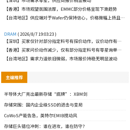
【深圳】市场需求零星，供应商报价稍显被动
【香港】市场观望氛围浓厚，EMMC部分价格呈现下滑趋势
【台湾地区】供应端对于Wafer仍保持信心，价格微幅上扬且惜售态度不变
DRAM
( 2026/8/7 19:03:23 )
【深圳】买家仅针对部分指定料号有探价动作，议价动作有所减少
【香港】买家问价动作减少，仅有部分指定料号有零星询单动作
【台湾地区】需求力道依旧微弱，市场报价持稳无明显波动
主编推荐
半导体大厂亮出最新存储“底牌”：XBM剑
存储突围：国内企业级SSD的进击与变局
CoWoS产能告急，英特尔EMIB搅动风
存储巨头错位冲刺：谁在进攻，谁在防守？