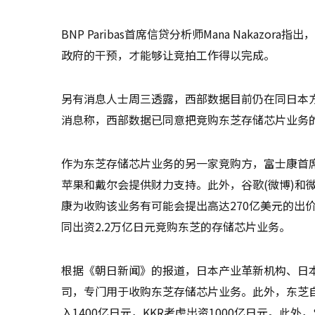
BNP Paribas首席信贷分析师Mana Naka
政府的干预，才能够让竞拍工作得以完成。
另有消息人士周三透露，西部数据目前仍在同日本
消息称，西部数据已同意把竞购东芝存储芯片业务
作为东芝存储芯片业务的另一家竞购方，富士康首
苹果和戴尔会提供财力支持。此外，谷歌(微博)和
康为收购该业务有可能会提出高达270亿美元的出
同出资2.2万亿日元竞购东芝的存储芯片业务。
根据《朝日新闻》的报道，日本产业革新机构、日本
司，专门用于收购东芝存储芯片业务。此外，东芝自
入1400亿日元，KKR考虑出资1000亿日元。此外