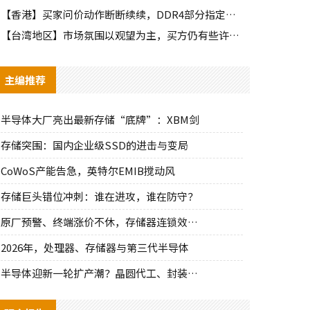
【香港】买家问价动作断断续续，DDR4部分指定颗粒仍有些许询单
【台湾地区】市场氛围以观望为主，买方仍有些许零星询单释出
主编推荐
半导体大厂亮出最新存储“底牌”：XBM剑
存储突围：国内企业级SSD的进击与变局
CoWoS产能告急，英特尔EMIB搅动风
存储巨头错位冲刺：谁在进攻，谁在防守？
原厂预警、终端涨价不休，存储器连锁效应持
2026年，处理器、存储器与第三代半导体
半导体迎新一轮扩产潮？晶圆代工、封装、光