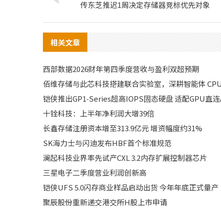
传东芝推迟1周决定存储器竞标优先对象
相关文章
西部数据2026财年第四季度营收与盈利双超预期
佰维存储与此芯科技搭建联合实验室，深耕智能体 CPU
铠侠推出GP1‑Series超高IOPS固态硬盘 适配GPU直
十铨科技：上半年净利润大增39倍
长鑫存储注册资本增至313.9亿元 增资幅度约31%
SK海力士与闪迪发布HBF首个标准规范
澜起科技业界率先试产CXL 3.2内存扩展控制器芯片
三星电子二季度营业利润创新高
铠侠UFS 5.0闪存商业样品启动出货 今年年底正式量产
聚辰股份重新递交港交所H股上市申请