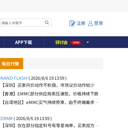
注册
登录
APP下载
研
讨
会
NEW
每日行情
NAND FLASH
( 2026/8/6 19:13:59 )
【深圳】买家问价动作不积极，市场议价动作较少
【香港】EMMC部分供应商卖压涌现，价格持续下跌
o
【台湾地区】eMMC买气持续停滞，由于终端需求未能好转
DRAM
( 2026/8/6 19:13:59 )
【深圳】仅在部分指定料号有零星询单，买卖双方价格仍有差距