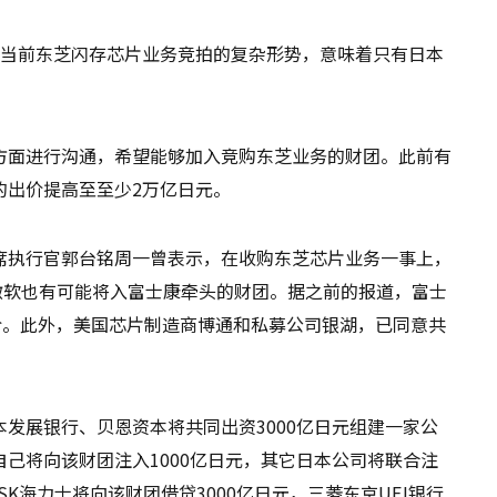
zora指出，当前东芝闪存芯片业务竞拍的复杂形势，意味着只有日本
方面进行沟通，希望能够加入竞购东芝业务的财团。此前有
的出价提高至至少2万亿日元。
席执行官郭台铭周一曾表示，在收购东芝芯片业务一事上，
微软也有可能将入富士康牵头的财团。据之前的报道，富士
价。此外，美国芯片制造商博通和私募公司银湖，已同意共
发展银行、贝恩资本将共同出资3000亿日元组建一家公
己将向该财团注入1000亿日元，其它日本公司将联合注
，SK海力士将向该财团借贷3000亿日元，三菱东京UFJ银行