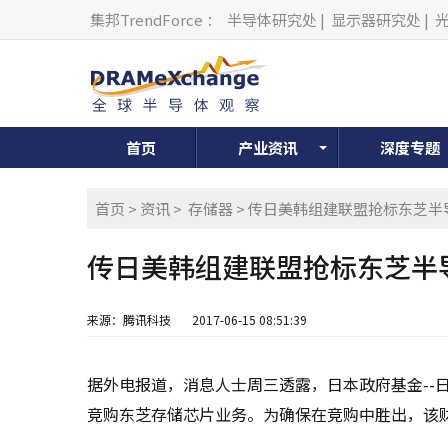
集邦TrendForce
：
半导体研究处
|
显示器研究处
|
首页
产业资讯
深度专题
首页
>
资讯
>
存储器
> 传日美韩组建联盟抢标东芝半
传日美韩组建联盟抢标东芝半导
来源：腾讯科技
2017-06-15 08:51:39
据外电报道，消息人士周三透露，日本政府基金--日
竞购东芝存储芯片业务。为确保在竞购中胜出，该