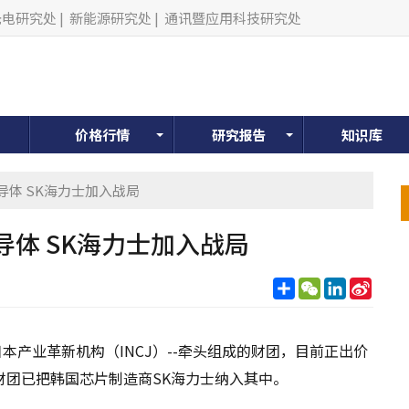
光电研究处
|
新能源研究处
|
通讯暨应用科技研究处
价格行情
研究报告
知识库
导体 SK海力士加入战局
体 SK海力士加入战局
分
WeChat
LinkedIn
Sina
享
Weib
本产业革新机构（INCJ）--牵头组成的财团，目前正出价
财团已把韩国芯片制造商SK海力士纳入其中。