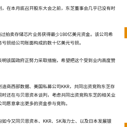
刻，在本月底召开股东大会之前，东芝董事会几乎已没有时
通过拍卖存储芯片业务获得最少180亿美元资金。该公司希
务亏损给公司账面构成的数十亿美元亏损。
表明该国政府正努力采取措施，希望把这个受到业内高度赞
造商西部数据、美国私募公司KKR，共同出资竞购东芝存
同时还在与贝恩资本谈判，考虑共同出资竞购东芝的相关业
公司愿意拿出更多的资金参与竞购。
如今又同贝恩资本、KKR、SK海力士、以及日本发展银