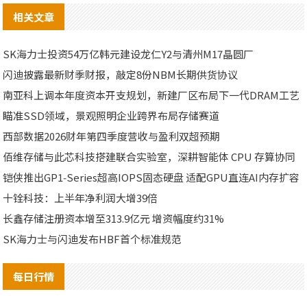
相关文章
SK海力士投资54万亿韩元建设龙仁Y2与清州M17晶圆厂
闪迪披露最新财季财报，敲定8份NBM长期供货协议
南亚科上调本年度资本开支规划，新建厂区布局下一代DRAM工艺
瞄准SSD领域，景观照明企业跨界布局存储赛道
西部数据2026财年第四季度营收与盈利双超预期
佰维存储与此芯科技搭建联合实验室，深耕智能体 CPU 存算协同
铠侠推出GP1‑Series超高IOPS固态硬盘 适配GPU直连AI内存扩容
十铨科技：上半年净利润大增39倍
长鑫存储注册资本增至313.9亿元 增资幅度约31%
SK海力士与闪迪发布HBF首个标准规范
每日行情