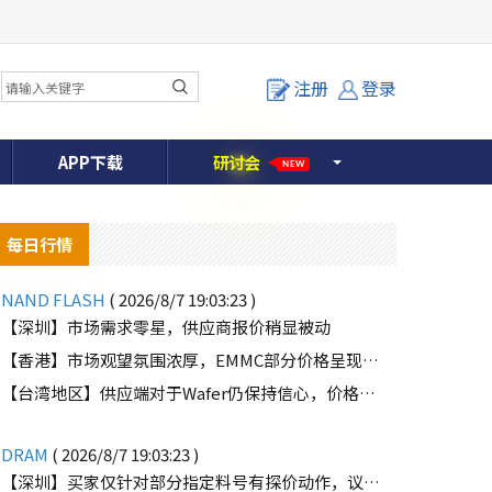
注册
登录
APP下载
研
讨
会
NEW
每日行情
NAND FLASH
( 2026/8/7 19:03:23 )
【深圳】市场需求零星，供应商报价稍显被动
【香港】市场观望氛围浓厚，EMMC部分价格呈现下滑趋势
o
【台湾地区】供应端对于Wafer仍保持信心，价格微幅上扬且惜售态度不变
DRAM
( 2026/8/7 19:03:23 )
【深圳】买家仅针对部分指定料号有探价动作，议价动作有所减少