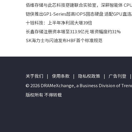
佰维存储与此芯科技搭建联合实验室，深耕智能体 CPU
铠侠推出GP1‑Series超高IOPS固态硬盘 适配GPU直
十铨科技：上半年净利润大增39倍
长鑫存储注册资本增至313.9亿元 增资幅度约31%
SK海力士与闪迪发布HBF首个标准规范
关于我们
|
使用条款
|
隐私权政策
|
广告刊登
|
© 2026 DRAMeXchange, a Business Divisio
版权所有 不得转载