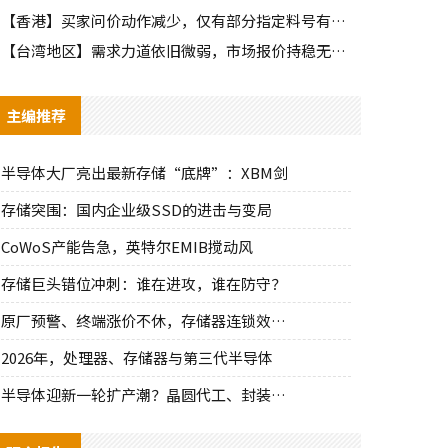
【香港】买家问价动作减少，仅有部分指定料号有零星询单动作
【台湾地区】需求力道依旧微弱，市场报价持稳无明显波动
主编推荐
半导体大厂亮出最新存储“底牌”：XBM剑
存储突围：国内企业级SSD的进击与变局
CoWoS产能告急，英特尔EMIB搅动风
存储巨头错位冲刺：谁在进攻，谁在防守？
原厂预警、终端涨价不休，存储器连锁效应持
2026年，处理器、存储器与第三代半导体
半导体迎新一轮扩产潮？晶圆代工、封装、光