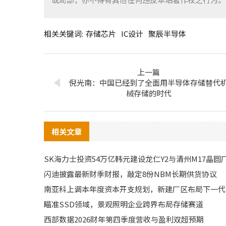
相关关键词:
存储芯片
IC设计
聚辰半导体
上一篇
倪光南：中国已经到了全面用半导体存储替代
械存储的时代
相关文章
SK海力士投资54万亿韩元建设龙仁Y2与清州M17晶圆
闪迪披露最新财季财报，敲定8份NBM长期供货协议
南亚科上调本年度资本开支规划，新建厂区布局下一代D
瞄准SSD领域，景观照明企业跨界布局存储赛道
西部数据2026财年第四季度营收与盈利双超预期