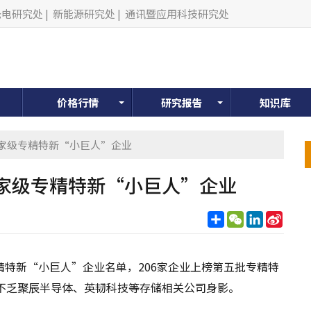
光电研究处
|
新能源研究处
|
通讯暨应用科技研究处
价格行情
研究报告
知识库
国家级专精特新“小巨人”企业
家级专精特新“小巨人”企业
分
WeChat
LinkedIn
Sina
享
Weib
特新“小巨人”企业名单，206家企业上榜第五批专精特
不乏聚辰半导体、英韧科技等存储相关公司身影。