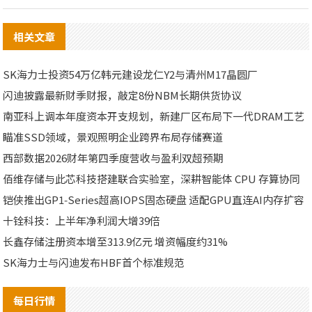
相关文章
SK海力士投资54万亿韩元建设龙仁Y2与清州M17晶圆厂
闪迪披露最新财季财报，敲定8份NBM长期供货协议
南亚科上调本年度资本开支规划，新建厂区布局下一代DRAM工艺
瞄准SSD领域，景观照明企业跨界布局存储赛道
西部数据2026财年第四季度营收与盈利双超预期
佰维存储与此芯科技搭建联合实验室，深耕智能体 CPU 存算协同
铠侠推出GP1‑Series超高IOPS固态硬盘 适配GPU直连AI内存扩容
十铨科技：上半年净利润大增39倍
长鑫存储注册资本增至313.9亿元 增资幅度约31%
SK海力士与闪迪发布HBF首个标准规范
每日行情