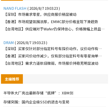
NAND FLASH
( 2026/8/7 19:03:23 )
【深圳】市场需求零星，供应商报价稍显被动
【香港】市场观望氛围浓厚，EMMC部分价格呈现下滑趋势
【台湾地区】供应端对于Wafer仍保持信心，价格微幅上扬且惜售态度不变
DRAM
( 2026/8/7 19:03:23 )
【深圳】买家仅针对部分指定料号有探价动作，议价动作有所减少
【香港】买家问价动作减少，仅有部分指定料号有零星询单动作
【台湾地区】需求力道依旧微弱，市场报价持稳无明显波动
主编推荐
半导体大厂亮出最新存储“底牌”：XBM剑
存储突围：国内企业级SSD的进击与变局