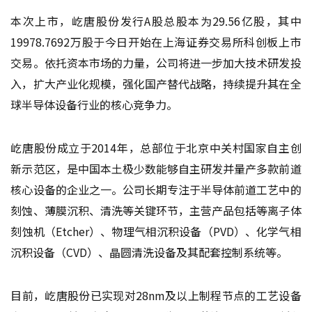
本次上市，屹唐股份发行A股总股本为29.56亿股，其中
19978.7692万股于今日开始在上海证券交易所科创板上市
交易。依托资本市场的力量，公司将进一步加大技术研发投
入，扩大产业化规模，强化国产替代战略，持续提升其在全
球半导体设备行业的核心竞争力。
屹唐股份成立于2014年，总部位于北京中关村国家自主创
新示范区，是中国本土极少数能够自主研发并量产多款前道
核心设备的企业之一。公司长期专注于半导体前道工艺中的
刻蚀、薄膜沉积、清洗等关键环节，主营产品包括等离子体
刻蚀机（Etcher）、物理气相沉积设备（PVD）、化学气相
沉积设备（CVD）、晶圆清洗设备及其配套控制系统等。
目前，屹唐股份已实现对28nm及以上制程节点的工艺设备