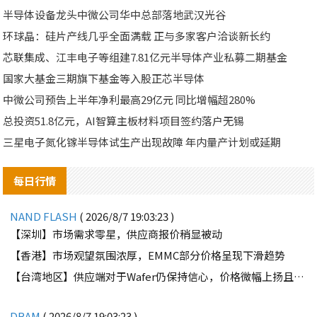
半导体设备龙头中微公司华中总部落地武汉光谷
环球晶：硅片产线几乎全面满载 正与多家客户洽谈新长约
芯联集成、江丰电子等组建7.81亿元半导体产业私募二期基金
国家大基金三期旗下基金等入股正芯半导体
中微公司预告上半年净利最高29亿元 同比增幅超280%
总投资51.8亿元，AI智算主板材料项目签约落户无锡
三星电子氮化镓半导体试生产出现故障 年内量产计划或延期
每日行情
NAND FLASH
( 2026/8/7 19:03:23 )
【深圳】市场需求零星，供应商报价稍显被动
【香港】市场观望氛围浓厚，EMMC部分价格呈现下滑趋势
【台湾地区】供应端对于Wafer仍保持信心，价格微幅上扬且惜售态度不变
DRAM
( 2026/8/7 19:03:23 )