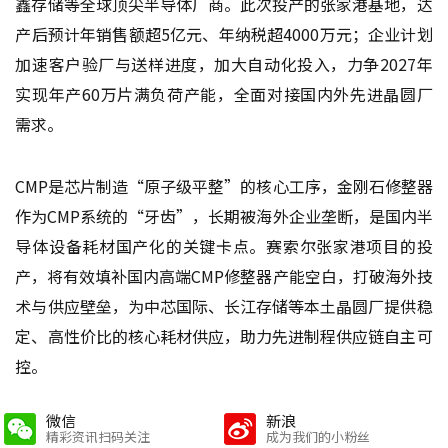
鑫存储等全球顶尖半导体厂商。此次投产的张家港基地，达
产后预计年销售额超5亿元、年纳税超4000万元；企业计划
加速客户验厂与送样进度，加大自动化投入，力争2027年
实现年产60万片满负荷产能，全面对接国内外先进晶圆厂
需求。
CMP是芯片制造“原子级平整”的核心工序，金刚石修整器
作为CMP系统的“牙齿”，长期被海外企业垄断，是国内半
导体设备耗材国产化的关键卡点。赛索尔张家港项目的投
产，将有效填补国内高端CMP修整器产能空白，打破海外技
术与供应壁垒，为中芯国际、长江存储等本土晶圆厂提供稳
定、高性价比的核心耗材供应，助力先进制程供应链自主可
控。
微信
新浪
精彩资讯扫码关注
成为我们的小粉丝