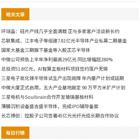
相关文章
环球晶：硅片产线几乎全面满载 正与多家客户洽谈新长约
芯联集成、江丰电子等组建7.81亿元半导体产业私募二期基金
国家大基金三期旗下基金等入股正芯半导体
中微公司预告上半年净利最高29亿元 同比增幅超280%
总投资51.8亿元，AI智算主板材料项目签约落户无锡
三星电子氮化镓半导体试生产出现故障 年内量产计划或延期
中微大厦正式启用，五大产业基地敲定 90 万平方米扩产计划
三星电机与Soulbrain合作开发玻璃基板材料
薄膜沉积设备盛吉盛半导体，完成IPO辅导备案
长芯博创：控股子公司签署45亿元光纤光缆长期合作协议
每日行情