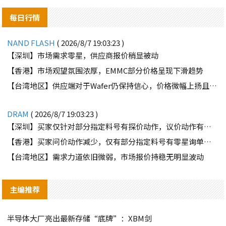
每日行情
NAND FLASH
( 2026/8/7 19:03:23 )
【深圳】市场需求零星，供应商报价稍显被动
【香港】市场观望氛围浓厚，EMMC部分价格呈现下滑趋势
【台湾地区】供应端对于Wafer仍保持信心，价格微幅上扬且惜售态度不变
DRAM
( 2026/8/7 19:03:23 )
【深圳】买家仅针对部分指定料号有探价动作，议价动作有所减少
【香港】买家问价动作减少，仅有部分指定料号有零星询单动作
【台湾地区】需求力道依旧微弱，市场报价持稳无明显波动
主编推荐
半导体大厂亮出最新存储“底牌”：XBM剑