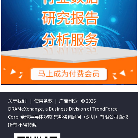
关于我们
|
使用条款
|
广告刊登
© 2026
DRAMeXchange, a Business Division of TrendForce
Corp. 全球半导体观察 集邦咨询顾问（深圳）有限公司 版权
所有 不得转载