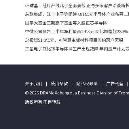
环球晶：硅片产线几乎全面满载 正与多家客户洽谈新
芯联集成、江丰电子等组建7.81亿元半导体产业私募二
国家大基金三期旗下基金等入股正芯半导体
中微公司预告上半年净利最高29亿元 同比增幅超280%
总投资51.8亿元，AI智算主板材料项目签约落户无锡
三星电子氮化镓半导体试生产出现故障 年内量产计划
关于我们
|
使用条款
|
隐私权政策
|
广告刊登
|
© 2026 DRAMeXchange, a Business Divisio
版权所有 不得转载