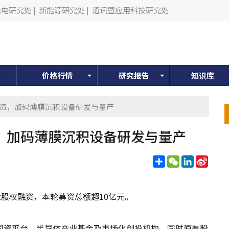
光电研究处
|
新能源研究处
|
通讯暨应用科技研究处
价格行情
研究报告
知识库
轮融资，加码薄膜沉积设备研发与量产
资，加码薄膜沉积设备研发与量产
分
WeChat
LinkedIn
Sina
享
Weib
股权融资，本轮募资总额超10亿元。
国资平台、半导体产业基金及市场化创投机构，同时原有股