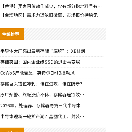
【香港】买家问价动作减少，仅有部分指定料号有零星询单动作
【台湾地区】需求力道依旧微弱，市场报价持稳无明显波动
主编推荐
半导体大厂亮出最新存储“底牌”：XBM剑
存储突围：国内企业级SSD的进击与变局
CoWoS产能告急，英特尔EMIB搅动风
存储巨头错位冲刺：谁在进攻，谁在防守？
原厂预警、终端涨价不休，存储器连锁效应持
2026年，处理器、存储器与第三代半导体
半导体迎新一轮扩产潮？晶圆代工、封装、光