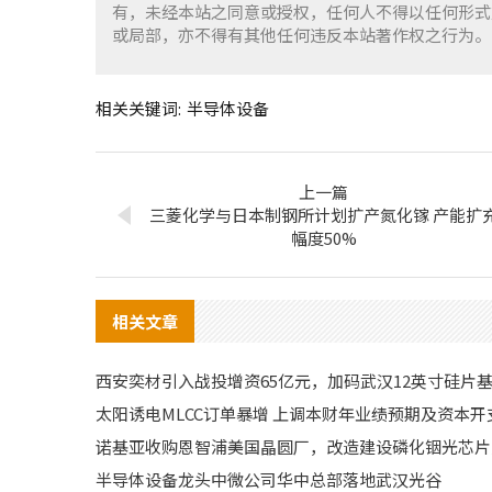
有，未经本站之同意或授权，任何人不得以任何形式
或局部，亦不得有其他任何违反本站著作权之行为。
相关关键词:
半导体设备
上一篇
三菱化学与日本制钢所计划扩产氮化镓 产能扩
幅度50%
相关文章
西安奕材引入战投增资65亿元，加码武汉12英寸硅片
太阳诱电MLCC订单暴增 上调本财年业绩预期及资本开
诺基亚收购恩智浦美国晶圆厂，改造建设磷化铟光芯片
半导体设备龙头中微公司华中总部落地武汉光谷