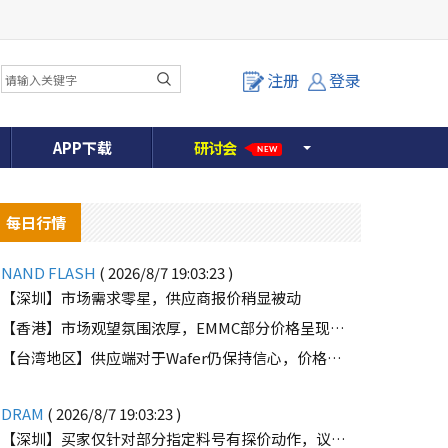
注册
登录
APP下载
研
讨
会
NEW
每日行情
NAND FLASH
( 2026/8/7 19:03:23 )
【深圳】市场需求零星，供应商报价稍显被动
【香港】市场观望氛围浓厚，EMMC部分价格呈现下滑趋势
o
【台湾地区】供应端对于Wafer仍保持信心，价格微幅上扬且惜售态度不变
DRAM
( 2026/8/7 19:03:23 )
【深圳】买家仅针对部分指定料号有探价动作，议价动作有所减少