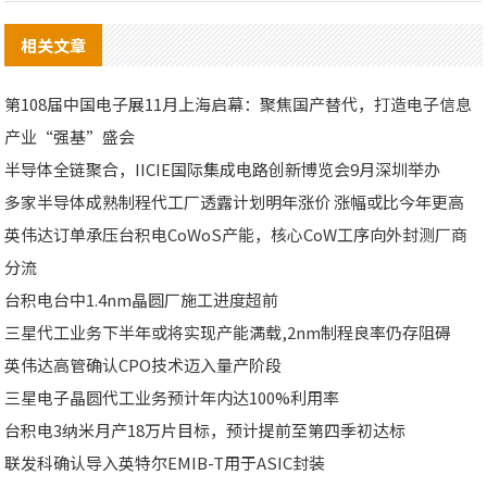
相关文章
第108届中国电子展11月上海启幕：聚焦国产替代，打造电子信息
产业“强基”盛会
半导体全链聚合，IICIE国际集成电路创新博览会9月深圳举办
多家半导体成熟制程代工厂透露计划明年涨价 涨幅或比今年更高
英伟达订单承压台积电CoWoS产能，核心CoW工序向外封测厂商
分流
台积电台中1.4nm晶圆厂施工进度超前
三星代工业务下半年或将实现产能满载,2nm制程良率仍存阻碍
英伟达高管确认CPO技术迈入量产阶段
三星电子晶圆代工业务预计年内达100%利用率
台积电3纳米月产18万片目标，预计提前至第四季初达标
联发科确认导入英特尔EMIB-T用于ASIC封装