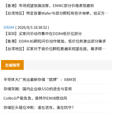
【香港】市场观望氛围浓厚，EMMC部分价格表现疲软
【台湾地区】特定容量Wafer与部分颗粒有些许询单，但买方需求并不强劲
DRAM
( 2026/8/5 18:38:32 )
【深圳】买家问价动作集中在DDR4低价位部分
【香港】DDR4 8G颗粒问价动作增加，低价位刺激出部分需求
【台湾地区】买家对于高价位颗粒普遍采观望态度，需求释出有限
主编推荐
半导体大厂亮出最新存储“底牌”：XBM剑
存储突围：国内企业级SSD的进击与变局
CoWoS产能告急，英特尔EMIB搅动风
存储巨头错位冲刺：谁在进攻，谁在防守？