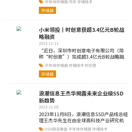
半导体存储器
内存
存储技术
改进、新的可信执行环境...
存储器
小米领投丨时创意获超3.4亿元B轮战
略融资
2023-11-13
“近日，深圳市时创意电子有限公司（简
称“时创意”）完成超3.4亿元B轮战略融
资，由小米产投领投，动力未来等多家产
半导体存储器
存储技术
时创意
业链上下...
存储器
浪潮信息王杰华揭露未来企业级SSD
新趋势
2023-11-09
2023年11月8日，浪潮信息SSD产品线总经
理王杰华先生在由全球高科技产业研究机
构TrendForce集邦咨询以及旗下全球半导
SSD固态硬盘
半导体存储器
存储技术