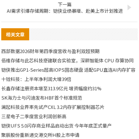
下一篇
AI需求引爆存储周期：铠侠业绩暴增、赴美上市计划推进
相关文章
西部数据2026财年第四季度营收与盈利双超预期
佰维存储与此芯科技搭建联合实验室，深耕智能体 CPU 存算协同
铠侠推出GP1‑Series超高IOPS固态硬盘 适配GPU直连AI内存扩容
十铨科技：上半年净利润大增39倍
长鑫存储注册资本增至313.9亿元 增资幅度约31%
SK海力士与闪迪发布HBF首个标准规范
澜起科技业界率先试产CXL 3.2内存扩展控制器芯片
三星电子二季度营业利润创新高
铠侠UFS 5.0闪存商业样品启动出货 今年年底正式量产
聚辰股份重新递交港交所H股上市申请