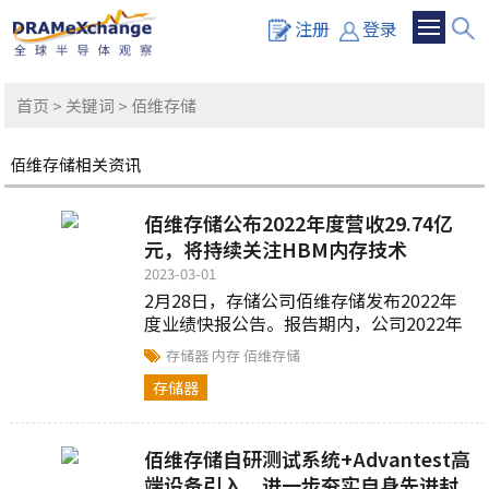
注册
登录
首页
>
关键词
> 佰维存储
佰维存储相关资讯
佰维存储公布2022年度营收29.74亿
元，将持续关注HBM内存技术
2023-03-01
2月28日，存储公司佰维存储发布2022年
度业绩快报公告。报告期内，公司2022年
度实现营业收入29.74亿元...
存储器
内存
佰维存储
存储器
佰维存储自研测试系统+Advantest高
端设备引入，进一步夯实自身先进封