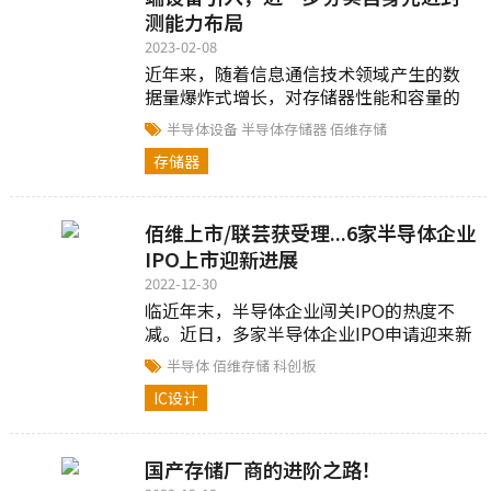
测能力布局
2023-02-08
近年来，随着信息通信技术领域产生的数
据量爆炸式增长，对存储器性能和容量的
需求不断提升，存储器测试环节也面临着
半导体设备
半导体存储器
佰维存储
接口速率不断提高...
存储器
佰维上市/联芸获受理...6家半导体企业
IPO上市迎新进展
2022-12-30
临近年末，半导体企业闯关IPO的热度不
减。近日，多家半导体企业IPO申请迎来新
进展。12月30日，佰维存储在上海证券交
半导体
佰维存储
科创板
易所科创板上...
IC设计
国产存储厂商的进阶之路！