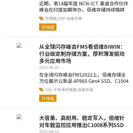
近期，第14届年度 NCN-ICT 渠道合作伙伴
峰会在印度如期举办。佰维存储持续精耕
海外市场，在技术研发、产品创新及服务
存储器
闪存
佰维存储
体系等多维度上表现出色，一举斩获 “消
存储器
费级存储领域杰出成就奖”。
从全球闪存峰会FMS看佰维BIWIN：
行业级定制存储方案，厚积薄发驱动
多元应用市场
2022-08-26
在全球闪存峰会FMS2022上，佰维存储全
方位展示以新品 AP860 Gen4 SSD、C1004
系列SSD、SS321系列 SATA SSD为代表的
SSD
半导体存储器
佰维存储
全系列产品矩阵及先进技术解决方案...
存储器
大容量、高耐用、稳定写入，佰维针
对车载监控应用推出C1008系列SSD
2022-08-22