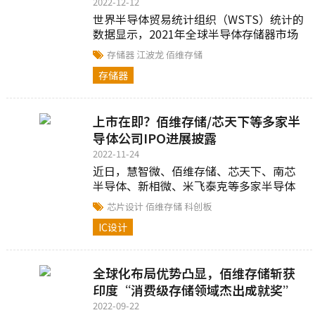
2022-12-12
世界半导体贸易统计组织（WSTS）统计的
数据显示，2021年全球半导体存储器市场
规模约为1538亿美元。近年来，一批国内
存储器
江波龙
佰维存储
存储厂商开启了资本市场之路...
存储器
上市在即？佰维存储/芯天下等多家半
导体公司IPO进展披露
2022-11-24
近日，慧智微、佰维存储、芯天下、南芯
半导体、新相微、米飞泰克等多家半导体
公司公布了IPO最新进展...
芯片设计
佰维存储
科创板
IC设计
全球化布局优势凸显，佰维存储斩获
印度“消费级存储领域杰出成就奖”
2022-09-22