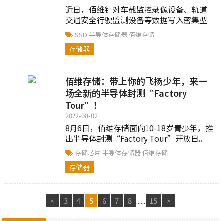
近日，佰维针对车载监控录像设备、轨道
交通安全行驶监测设备等数据写入密集型
应用，推出了3.84TB大容量SSD——C1008
SSD
半导体存储器
佰维存储
系列...
存储器
佰维存储：带上你的飞扬少年，来一
场全新的半导体封测“Factory
Tour”！
2022-08-02
8月6日，佰维存储面向10-18岁青少年，推
出半导体封测“Factory Tour”开放日。
我们诚邀您和您的飞扬少年，一同揭
存储芯片
半导体存储器
佰维存储
秘“存储芯片”诞生背后的故事...
存储器
<
3
4
5
6
7
8
......
15
>