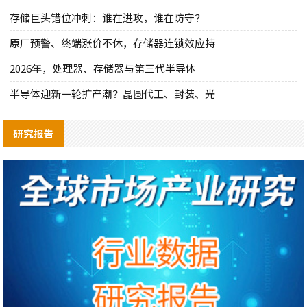
存储巨头错位冲刺：谁在进攻，谁在防守？
原厂预警、终端涨价不休，存储器连锁效应持
2026年，处理器、存储器与第三代半导体
半导体迎新一轮扩产潮？晶圆代工、封装、光
研究报告