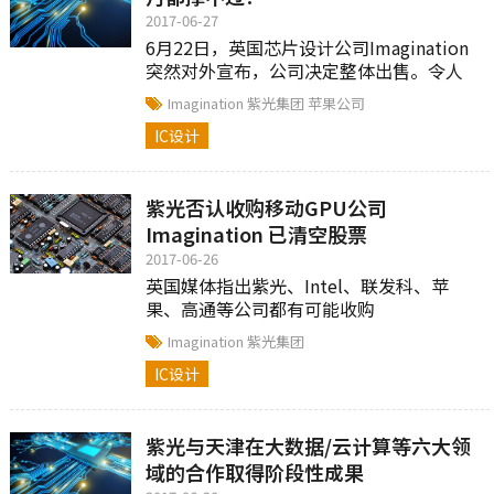
2017-06-27
6月22日，英国芯片设计公司Imagination
突然对外宣布，公司决定整体出售。令人
意外的是，Imagination这一举动离苹果公
Imagination
紫光集团
苹果公司
司宣布将停止使用其GPU产品还不到三个
IC设计
月。
紫光否认收购移动GPU公司
Imagination 已清空股票
2017-06-26
英国媒体指出紫光、Intel、联发科、苹
果、高通等公司都有可能收购
Imagination。
Imagination
紫光集团
IC设计
紫光与天津在大数据/云计算等六大领
域的合作取得阶段性成果