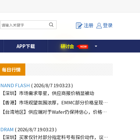
注册
登录
APP下载
研
讨
会
NEW
每日行情
NAND FLASH
( 2026/8/7 19:03:23 )
【深圳】市场需求零星，供应商报价稍显被动
【香港】市场观望氛围浓厚，EMMC部分价格呈现下滑趋势
o
【台湾地区】供应端对于Wafer仍保持信心，价格微幅上扬且惜售态度不变
DRAM
( 2026/8/7 19:03:23 )
【深圳】买家仅针对部分指定料号有探价动作，议价动作有所减少