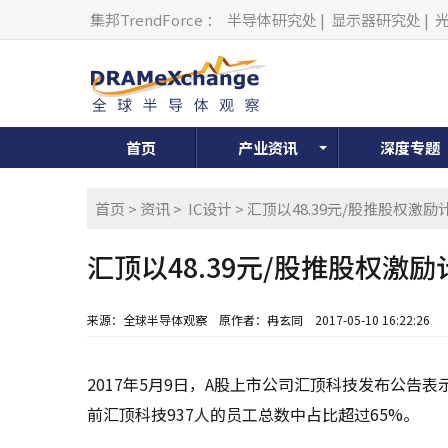
集邦TrendForce
：
半导体研究处
|
显示器研究处
|
首页
产业资讯
深度专题
首页
>
资讯
>
IC设计
> 汇顶以48.39元/股推股权激
汇顶以48.39元/股推股权激
来源：全球半导体观察
原作者：冉玄同
2017-05-10 16:22:26
2017年5月9日，A股上市公司汇顶科技发布公告
前汇顶科技937人的员工总数中占比超过65%。