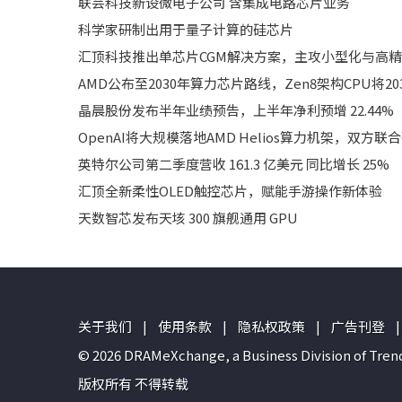
联芸科技新设微电子公司 含集成电路芯片业务
科学家研制出用于量子计算的硅芯片
汇顶科技推出单芯片CGM解决方案，主攻小型化与高
AMD公布至2030年算力芯片路线，Zen8架构CPU将20
晶晨股份发布半年业绩预告，上半年净利预增 22.44%
OpenAI将大规模落地AMD Helios算力机架，双方联
英特尔公司第二季度营收 161.3 亿美元 同比增长 25%
汇顶全新柔性OLED触控芯片，赋能手游操作新体验
天数智芯发布天垓 300 旗舰通用 GPU
关于我们
|
使用条款
|
隐私权政策
|
广告刊登
|
© 2026 DRAMeXchange, a Business Divisio
版权所有 不得转载