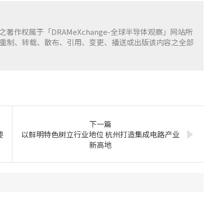
容之著作权属于「DRAMeXchange-全球半导体观察」网站所
重制、转载、散布、引用、变更、播送或出版该内容之全部
下一篇
要
以鲜明特色树立行业地位 杭州打造集成电路产业
新高地