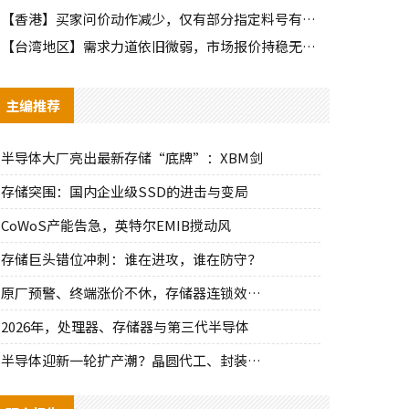
【香港】买家问价动作减少，仅有部分指定料号有零星询单动作
【台湾地区】需求力道依旧微弱，市场报价持稳无明显波动
主编推荐
半导体大厂亮出最新存储“底牌”：XBM剑
存储突围：国内企业级SSD的进击与变局
CoWoS产能告急，英特尔EMIB搅动风
存储巨头错位冲刺：谁在进攻，谁在防守？
原厂预警、终端涨价不休，存储器连锁效应持
2026年，处理器、存储器与第三代半导体
半导体迎新一轮扩产潮？晶圆代工、封装、光