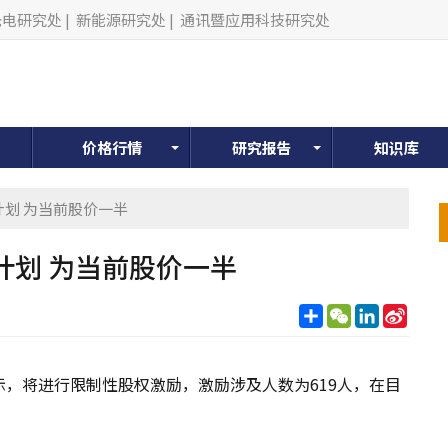
光电研究处
|
新能源研究处
|
通讯暨应用科技研究处
价格行情
研究报告
知识库
励计划 为当前股价一半
励计划 为当前股价一半
分
WeChat
LinkedIn
Sina
享
Weib
表示，将进行限制性股权激励，激励涉及人数为619人，在目