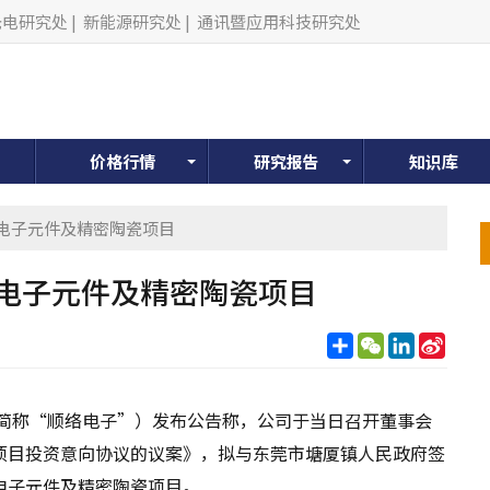
光电研究处
|
新能源研究处
|
通讯暨应用科技研究处
价格行情
研究报告
知识库
型电子元件及精密陶瓷项目
型电子元件及精密陶瓷项目
分
WeChat
LinkedIn
Sina
享
Weib
下简称“顺络电子”）发布公告称，公司于当日召开董事会
项目投资意向协议的议案》，拟与东莞市塘厦镇人民政府签
电子元件及精密陶瓷项目。