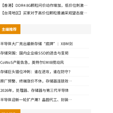
【香港】DDR4 8G颗粒问价动作增加，低价位刺激出部分需求
【台湾地区】买家对于高价位颗粒普遍采观望态度，需求释出有限
主编推荐
半导体大厂亮出最新存储“底牌”：XBM剑
存储突围：国内企业级SSD的进击与变局
CoWoS产能告急，英特尔EMIB搅动风
存储巨头错位冲刺：谁在进攻，谁在防守？
原厂预警、终端涨价不休，存储器连锁效应持
2026年，处理器、存储器与第三代半导体
半导体迎新一轮扩产潮？晶圆代工、封装、光