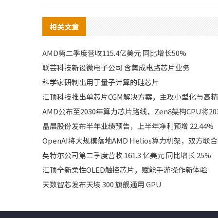
相关文章
AMD第二季度营收115.4亿美元 同比增长50%
联芸科技新设微电子公司 含集成电路芯片业务
科学家研制出用于量子计算的硅芯片
汇顶科技推出单芯片CGM解决方案，主攻小型化与高
AMD公布至2030年算力芯片路线，Zen8架构CPU将20
晶晨股份发布半年业绩预告，上半年净利预增 22.44%
OpenAI将大规模落地AMD Helios算力机架，双方联
英特尔公司第二季度营收 161.3 亿美元 同比增长 25%
汇顶全新柔性OLED触控芯片，赋能手游操作新体验
天数智芯发布天垓 300 旗舰通用 GPU