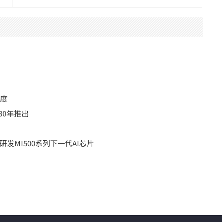
精度
30年推出
合研发MI500系列下一代AI芯片