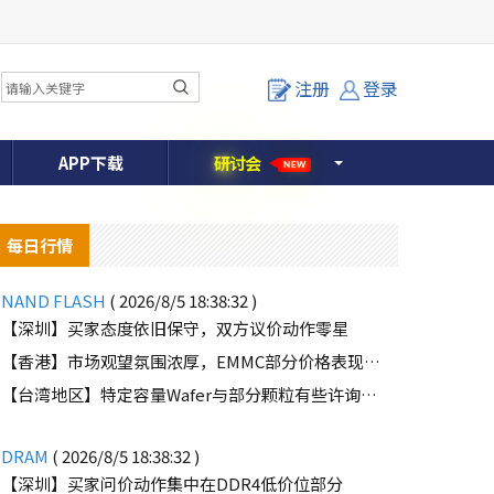
注册
登录
APP下载
研
讨
会
NEW
每日行情
NAND FLASH
( 2026/8/5 18:38:32 )
【深圳】买家态度依旧保守，双方议价动作零星
【香港】市场观望氛围浓厚，EMMC部分价格表现疲软
o
【台湾地区】特定容量Wafer与部分颗粒有些许询单，但买方需求并不强劲
DRAM
( 2026/8/5 18:38:32 )
【深圳】买家问价动作集中在DDR4低价位部分