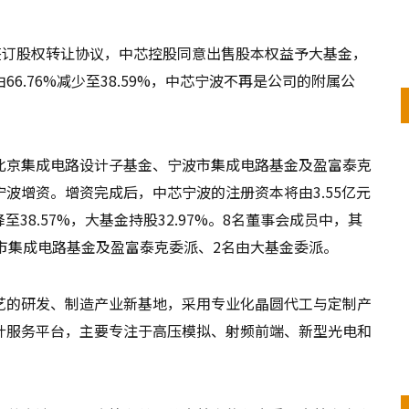
签订股权转让协议，中芯控股同意出售股本权益予大基金，
.76%减少至38.59%，中芯宁波不再是公司的附属公
北京集成电路设计子基金、宁波市集成电路基金及盈富泰克
波增资。增资完成后，中芯宁波的注册资本将由3.55亿元
38.57%，大基金持股32.97%。8名董事会成员中，其
市集成电路基金及盈富泰克委派、2名由大基金委派。
艺的研发、制造产业新基地，采用专业化晶圆代工与定制产
计服务平台，主要专注于高压模拟、射频前端、新型光电和