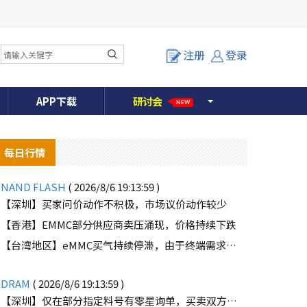
注册
登录
APP下载
研
讨
会
NEW
每日行情
NAND FLASH
( 2026/8/6 19:13:59 )
【深圳】买家问价动作不积极，市场议价动作较少
【香港】EMMC部分供应商卖压涌现，价格持续下跌
o
【台湾地区】eMMC买气持续停滞，由于终端需求未能好转
DRAM
( 2026/8/6 19:13:59 )
【深圳】仅在部分指定料号有零星询单，买卖双方价格仍有差距