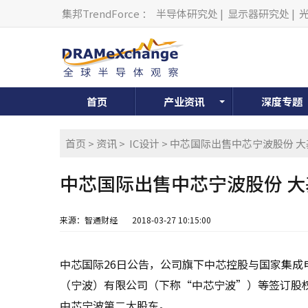
集邦TrendForce
：
半导体研究处
|
显示器研究处
|
首页
产业资讯
深度专题
首页
>
资讯
>
IC设计
> 中芯国际出售中芯宁波股份 
中芯国际出售中芯宁波股份 
来源：智通财经
2018-03-27 10:15:00
中芯国际26日公告，公司旗下中芯控股与国家集
（宁波）有限公司（下称“中芯宁波”）等签订股
中芯宁波第二大股东。