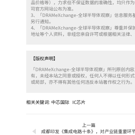
品价格等），力求但不保证数据的准确性，均只作为
司官方网站公布为准。
3、「DRAMeXchange-全球半导体观察」信息
另行通知。
4、「DRAMeXchange-全球半导体观察」尊
地址等个人资料，非经您亲自许可或根据相关法律、
【版权声明】
「DRAMeXchange-全球半导体观察」所刊原创内
有，未经本站之同意或授权，任何人不得以任何形式
或局部，亦不得有其他任何违反本站著作权之行为。
相关关键词:
中芯国际
IC芯片
上一篇
成都印发《集成电路十条》，对产业链重要环