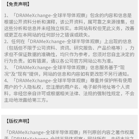
【免责声明】
1、「DRAMeXchange-全球半导体观察」包含的内容和信息是
根据公开资料分析和演释，该公开资料，属可靠之来源搜集，但
这些分析和信息并未经独立核实。本网站有权但无此义务，改善
或更正在本网站的任何部分之错误或疏失。
2、任何在「DRAMeXchange-全球半导体观察」上出现的信息
（包括但不限于公司资料、资讯、研究报告、产品价格等），力
求但不保证数据的准确性，均只作为参考，您须对您自主决定的
行为负责。如有错漏，请以各公司官方网站公布为准。
3、「DRAMeXchange-全球半导体观察」信息服务基于"现
况"及"现有"提供，网站的信息和内容如有更改恕不另行通知。
4、「DRAMeXchange-全球半导体观察」尊重并保护所有使用
用户的个人隐私权，您注册的用户名、电子邮件地址等个人资
料，非经您亲自许可或根据相关法律、法规的强制性规定，不会
主动地泄露给第三方。
【版权声明】
「DRAMeXchange-全球半导体观察」所刊原创内容之著作权属
于「DRAMeXchange-全球半导体观察」网站所有，未经本站之