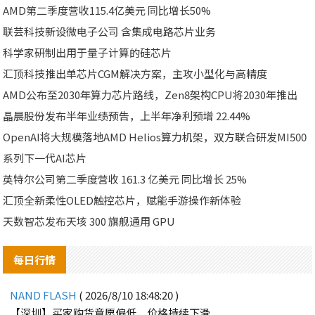
AMD第二季度营收115.4亿美元 同比增长50%
联芸科技新设微电子公司 含集成电路芯片业务
科学家研制出用于量子计算的硅芯片
汇顶科技推出单芯片CGM解决方案，主攻小型化与高精度
AMD公布至2030年算力芯片路线，Zen8架构CPU将2030年推出
晶晨股份发布半年业绩预告，上半年净利预增 22.44%
OpenAI将大规模落地AMD Helios算力机架，双方联合研发MI500
系列下一代AI芯片
英特尔公司第二季度营收 161.3 亿美元 同比增长 25%
汇顶全新柔性OLED触控芯片，赋能手游操作新体验
天数智芯发布天垓 300 旗舰通用 GPU
每日行情
NAND FLASH
( 2026/8/10 18:48:20 )
【深圳】买家购货意愿偏低，价格持续下滑