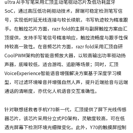
ultra AI手写笔采用汇顶主动笔驱动芯片及低功耗蓝牙
SoC，通过高压低功耗驱动技术，屏端可稳定检测笔写信
号，实现低时延无线连接与较长续航，书写轨迹较为精准跟
手。在触控芯片方面，razr fold的主屏与副屏触控方案由汇
顶提供，支持手写笔信号精准响应，触控流畅度与跟手性保
持较高一致性。在音频芯片方面，razr fold采用汇顶自研
CoolPWM架构的智能音频放大器，以较高输出功率驱动扬
声器，底噪较低，适合游戏、追剧等场景；同时，汇顶
VoiceExperience智能语音增强解决方案基于深度学习模
型，可过滤环境噪音并增强自然人声，提升近端拾音与远端
通话的清晰度，亦优化人机语音交互准确性。
针对联想拯救者手机Y70新一代，汇顶提供了屏下光线传感
器芯片，该芯片采用分立式PD架构，灵敏度较高，可在低
透光屏幕下检测环境光细微变化。此外，Y70的触摸屏控制