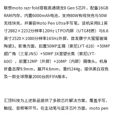
联想moto razr fold搭载高通骁龙8 Gen 5芯片，配备16GB
RAM内存，内置6000mAh电池，支持80W有线快充与50W
无线快充，并兼容Moto Pen Ultra手写笔。该机采用8.1英
寸2882×2232分辨率120Hz LTPO内屏（UTG材质）与6.6
英寸2520×1080分辨率165Hz外屏，首发康宁大猩猩玻璃
陶瓷3。影像方面，后置50MP主摄（索尼LYT-828）+50MP
超广角（三星JNS）+50MP 3X潜望长焦（索尼LYT-
600），前置32MP（外屏）+20MP（内屏）摄像头。机身
折叠态厚9.9mm，展开4.6mm，重约244g，提供黑白双色
及一款全球限量2000台的FIFA版本。
汇顶科技为上述新品提供了多款芯片解决方案，覆盖手写、
触控、音频等环节。在主动笔与蓝牙芯片方面，moto pen