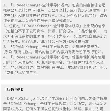
1、「DRAMeXchange-全球半导体观察」包含的内容和信息是
根据公开资料分析和演释，该公开资料，属可靠之来源搜集，但
这些分析和信息并未经独立核实。本网站有权但无此义务，改善
或更正在本网站的任何部分之错误或疏失。
2、任何在「DRAMeXchange-全球半导体观察」上出现的信息
（包括但不限于公司资料、资讯、研究报告、产品价格等），力
求但不保证数据的准确性，均只作为参考，您须对您自主决定的
行为负责。如有错漏，请以各公司官方网站公布为准。
3、「DRAMeXchange-全球半导体观察」信息服务基于"现
况"及"现有"提供，网站的信息和内容如有更改恕不另行通知。
4、「DRAMeXchange-全球半导体观察」尊重并保护所有使用
用户的个人隐私权，您注册的用户名、电子邮件地址等个人资
料，非经您亲自许可或根据相关法律、法规的强制性规定，不会
主动地泄露给第三方。
【版权声明】
「DRAMeXchange-全球半导体观察」所刊原创内容之著作权属
于「DRAMeXchange-全球半导体观察」网站所有，未经本站之
同意或授权，任何人不得以任何形式重制、转载、散布、引用、