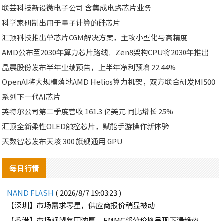
联芸科技新设微电子公司 含集成电路芯片业务
科学家研制出用于量子计算的硅芯片
汇顶科技推出单芯片CGM解决方案，主攻小型化与高精度
AMD公布至2030年算力芯片路线，Zen8架构CPU将2030年推出
晶晨股份发布半年业绩预告，上半年净利预增 22.44%
OpenAI将大规模落地AMD Helios算力机架，双方联合研发MI500
系列下一代AI芯片
英特尔公司第二季度营收 161.3 亿美元 同比增长 25%
汇顶全新柔性OLED触控芯片，赋能手游操作新体验
天数智芯发布天垓 300 旗舰通用 GPU
每日行情
NAND FLASH
( 2026/8/7 19:03:23 )
【深圳】市场需求零星，供应商报价稍显被动
【香港】市场观望氛围浓厚，EMMC部分价格呈现下滑趋势