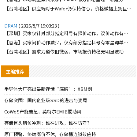
【台湾地区】供应端对于Wafer仍保持信心，价格微幅上扬且惜售态度不变
DRAM
( 2026/8/7 19:03:23 )
【深圳】买家仅针对部分指定料号有探价动作，议价动作有所减少
【香港】买家问价动作减少，仅有部分指定料号有零星询单动作
【台湾地区】需求力道依旧微弱，市场报价持稳无明显波动
主编推荐
半导体大厂亮出最新存储“底牌”：XBM剑
存储突围：国内企业级SSD的进击与变局
CoWoS产能告急，英特尔EMIB搅动风
存储巨头错位冲刺：谁在进攻，谁在防守？
原厂预警、终端涨价不休，存储器连锁效应持