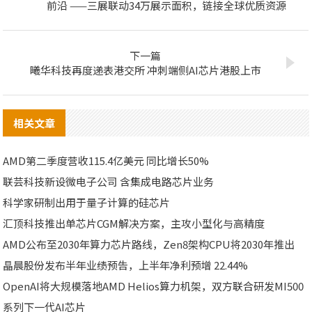
前沿 ——三展联动34万展示面积，链接全球优质资源
下一篇
曦华科技再度递表港交所 冲刺端侧AI芯片港股上市
相关文章
AMD第二季度营收115.4亿美元 同比增长50%
联芸科技新设微电子公司 含集成电路芯片业务
科学家研制出用于量子计算的硅芯片
汇顶科技推出单芯片CGM解决方案，主攻小型化与高精度
AMD公布至2030年算力芯片路线，Zen8架构CPU将2030年推出
晶晨股份发布半年业绩预告，上半年净利预增 22.44%
OpenAI将大规模落地AMD Helios算力机架，双方联合研发MI500
系列下一代AI芯片