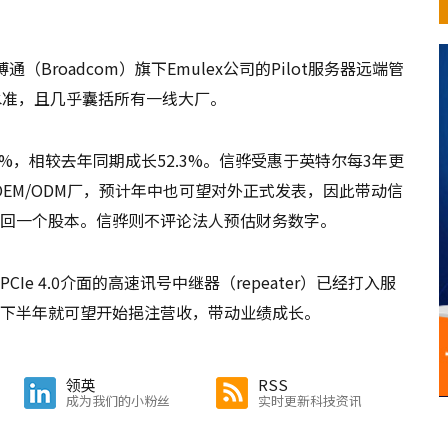
Broadcom）旗下Emulex公司的Pilot服务器远端管
水准，且几乎囊括所有一线大厂。
57%，相较去年同期成长52.3%。信骅受惠于英特尔每3年更
OEM/ODM厂，预计年中也可望对外正式发表，因此带动信
赚回一个股本。信骅则不评论法人预估财务数字。
e 4.0介面的高速讯号中继器（repeater）已经打入服
计下半年就可望开始挹注营收，带动业绩成长。
领英
RSS
成为我们的小粉丝
实时更新科技资讯