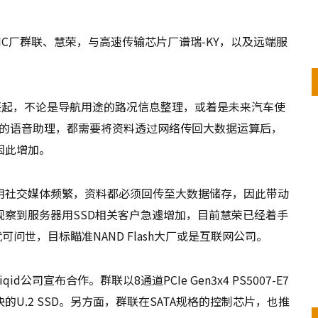
控制IC厂群联、慧荣，与高速传输芯片厂谱瑞-KY，以及远端服
）需求兴起，不论是导航用途的路况信息整理，或着是未来汽车使
中的语音助理，都需要将资料透过网络传回大数据运算后，
因此增加。
用社交媒体频繁，资料都必须回传至大数据储存，因此带动
察到服务器用SSD相关客户急遽增加，目前慧荣已经着手
可问世，目标瞄准NAND Flash大厂或是互联网公司。
司宣布合作。群联以8通道PCIe Gen3x4 PS5007-E7
U.2 SSD。另方面，群联在SATA规格的控制芯片，也推