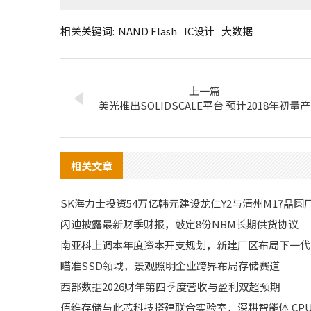
相关关键词:
NAND Flash
IC设计
大数据
上一篇
美光推出SOLIDSCALE平台 预计2018年初量产
相关文章
SK海力士投资54万亿韩元建设龙仁Y2与清州M17晶圆
闪迪披露最新财季财报，敲定8份NBM长期供货协议
南亚科上调本年度资本开支规划，新建厂区布局下一代D
瞄准SSD领域，景观照明企业跨界布局存储赛道
西部数据2026财年第四季度营收与盈利双超预期
佰维存储与此芯科技搭建联合实验室，深耕智能体 CPU