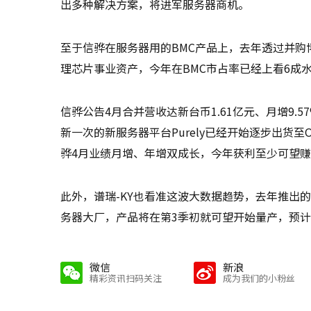
出多种解决方案，将进军服务器商机。
至于信骅在服务器用的BMC产品上，去年透过并购博通（
理芯片事业资产，今年在BMC市占率已经上看6成
信骅公告4月合并营收达新台币1.61亿元、月增9.
新一次的新服务器平台Purely已经开始逐步出货至
骅4月业绩月增、年增双成长，今年获利至少可望
此外，谱瑞-KY也看准这波大数据趋势，去年推出的PCI
务器大厂，产品将在第3季初就可望开始量产，预
微信
新浪
精彩资讯扫码关注
成为我们的小粉丝