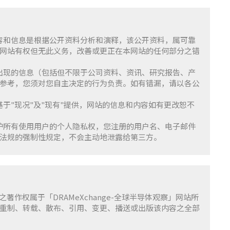
含的内容和信息是根据公开资料分析和演释，该公开资料，属可靠
网站有权但无此义务，改善或更正在本网站的任何部分之错
察」上出现的信息（包括但不限于公司资料、资讯、研究报告、产
参考，您须对您自主决定的行为负责。如有错漏，请以各公
服务基于"现况"及"现有"提供，网站的信息和内容如有更改恕不
重并保护所有使用用户的个人隐私权，您注册的用户名、电子邮件
法规的强制性规定，不会主动地泄露给第三方。
容之著作权属于「DRAMeXchange-全球半导体观察」网站所
重制、转载、散布、引用、变更、播送或出版该内容之全部