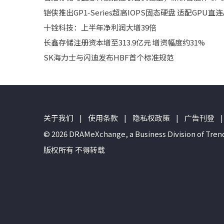
铠侠推出GP1‑Series超高IOPS固态硬盘 适配GPU直
十铨科技：上半年净利润大增39倍
长鑫存储注册资本增至313.9亿元 增资幅度约31%
SK海力士与闪迪发布HBF首个标准规范
关于我们
|
使用条款
|
隐私权政策
|
广告刊登
|
© 2026 DRAMeXchange, a Business Divisio
版权所有 不得转载