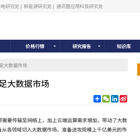
光电研究处
|
新能源研究处
|
通讯暨应用科技研究处
价格行情
研究报告
知识库
涉足大数据市场
涉足大数据市场
分
WeChat
LinkedIn
Sina
享
Weib
都需要传输至网络上，加上云端运算需求增加，带动了大数
备从各领域切入大数据市场，准备进攻规模上千亿美元的市