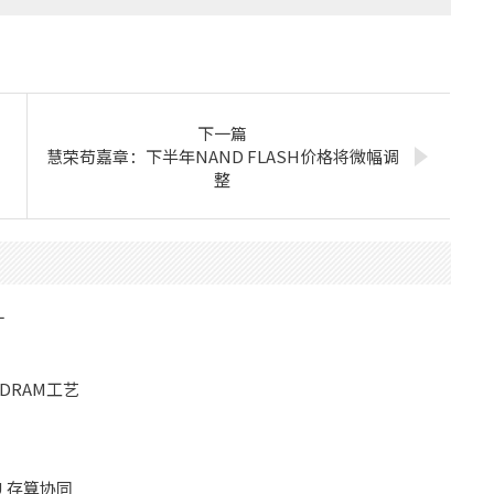
下一篇
慧荣苟嘉章：下半年NAND FLASH价格将微幅调
整
厂
RAM工艺
 存算协同