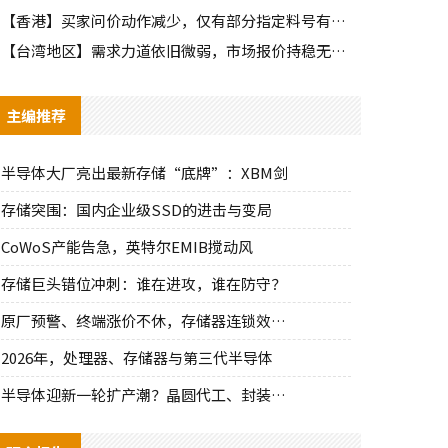
【香港】买家问价动作减少，仅有部分指定料号有零星询单动作
【台湾地区】需求力道依旧微弱，市场报价持稳无明显波动
主编推荐
半导体大厂亮出最新存储“底牌”：XBM剑
存储突围：国内企业级SSD的进击与变局
CoWoS产能告急，英特尔EMIB搅动风
存储巨头错位冲刺：谁在进攻，谁在防守？
原厂预警、终端涨价不休，存储器连锁效应持
2026年，处理器、存储器与第三代半导体
半导体迎新一轮扩产潮？晶圆代工、封装、光