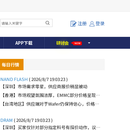
注册
登录
APP下载
研
讨
会
NEW
每日行情
NAND FLASH
( 2026/8/7 19:03:23 )
【深圳】市场需求零星，供应商报价稍显被动
【香港】市场观望氛围浓厚，EMMC部分价格呈现下滑趋势
o
【台湾地区】供应端对于Wafer仍保持信心，价格微幅上扬且惜售态度不变
DRAM
( 2026/8/7 19:03:23 )
【深圳】买家仅针对部分指定料号有探价动作，议价动作有所减少