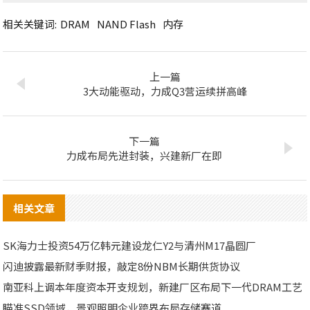
相关关键词:
DRAM
NAND Flash
内存
上一篇
3大动能驱动，力成Q3营运续拼高峰
下一篇
力成布局先进封装，兴建新厂在即
相关文章
SK海力士投资54万亿韩元建设龙仁Y2与清州M17晶圆厂
闪迪披露最新财季财报，敲定8份NBM长期供货协议
南亚科上调本年度资本开支规划，新建厂区布局下一代DRAM工艺
瞄准SSD领域，景观照明企业跨界布局存储赛道