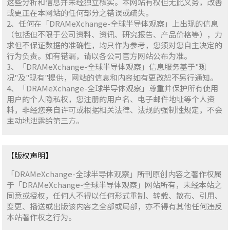
这些分析和信息并未经独立核实。本网站有权但无此义务，改善
或更正在本网站的任何部分之错误或疏失。
2、任何在「DRAMeXchange-全球半导体观察」上出现的信息
（包括但不限于公司资料、资讯、研究报告、产品价格等），力
求但不保证数据的准确性，均只作为参考，您须对您自主决定的
行为负责。如有错漏，请以各公司官方网站公布为准。
3、「DRAMeXchange-全球半导体观察」信息服务基于"现
况"及"现有"提供，网站的信息和内容如有更改恕不另行通知。
4、「DRAMeXchange-全球半导体观察」尊重并保护所有使用
用户的个人隐私权，您注册的用户名、电子邮件地址等个人资
料，非经您亲自许可或根据相关法律、法规的强制性规定，不会
主动地泄露给第三方。
【版权声明】
「DRAMeXchange-全球半导体观察」所刊原创内容之著作权属
于「DRAMeXchange-全球半导体观察」网站所有，未经本站之
同意或授权，任何人不得以任何形式重制、转载、散布、引用、
变更、播送或出版该内容之全部或局部，亦不得有其他任何违反
本站著作权之行为。