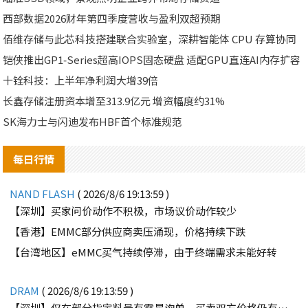
西部数据2026财年第四季度营收与盈利双超预期
佰维存储与此芯科技搭建联合实验室，深耕智能体 CPU 存算协同
铠侠推出GP1‑Series超高IOPS固态硬盘 适配GPU直连AI内存扩容
十铨科技：上半年净利润大增39倍
长鑫存储注册资本增至313.9亿元 增资幅度约31%
SK海力士与闪迪发布HBF首个标准规范
每日行情
NAND FLASH
( 2026/8/6 19:13:59 )
【深圳】买家问价动作不积极，市场议价动作较少
【香港】EMMC部分供应商卖压涌现，价格持续下跌
【台湾地区】eMMC买气持续停滞，由于终端需求未能好转
DRAM
( 2026/8/6 19:13:59 )
【深圳】仅在部分指定料号有零星询单，买卖双方价格仍有差距