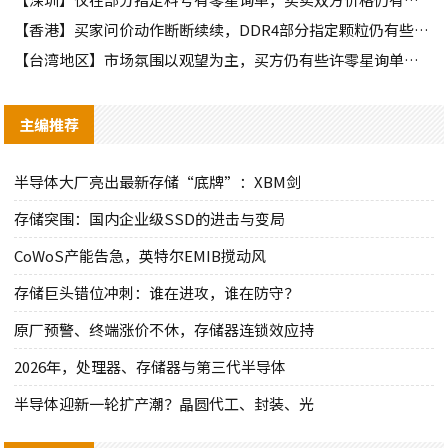
【香港】买家问价动作断断续续，DDR4部分指定颗粒仍有些许询单
【台湾地区】市场氛围以观望为主，买方仍有些许零星询单释出
主编推荐
半导体大厂亮出最新存储“底牌”：XBM剑
存储突围：国内企业级SSD的进击与变局
CoWoS产能告急，英特尔EMIB搅动风
存储巨头错位冲刺：谁在进攻，谁在防守？
原厂预警、终端涨价不休，存储器连锁效应持
2026年，处理器、存储器与第三代半导体
半导体迎新一轮扩产潮？晶圆代工、封装、光