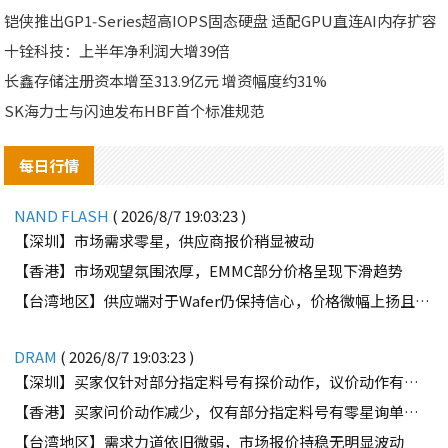
铠侠推出GP1‑Series超高IOPS固态硬盘 适配GPU直连AI内存扩容
十铨科技：上半年净利润大增39倍
长鑫存储注册资本增至313.9亿元 增资幅度约31%
SK海力士与闪迪发布HBF首个标准规范
每日行情
NAND FLASH
( 2026/8/7 19:03:23 )
【深圳】市场需求零星，供应商报价稍显被动
【香港】市场观望氛围浓厚，EMMC部分价格呈现下滑趋势
【台湾地区】供应端对于Wafer仍保持信心，价格微幅上扬且惜售态度不变
DRAM
( 2026/8/7 19:03:23 )
【深圳】买家仅针对部分指定料号有探价动作，议价动作有所减少
【香港】买家问价动作减少，仅有部分指定料号有零星询单动作
【台湾地区】需求力道依旧微弱，市场报价持稳无明显波动