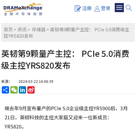
注册
登录
首页
>
资讯
>
存储器
> 英韧第9颗量产主控： PCIe 5.0消费级主
控YRS820发布
英韧第9颗量产主控： PCIe 5.0消费
级主控YRS820发布
来源：
2024-03-22 16:06:39
分
WeChat
LinkedIn
Sina
享
Weibo
继去年9月宣布量产的PCIe 5.0企业级主控YRS900后，3月
21日，英韧科技的主控大家庭又迎来一位新成员：
YRS820。