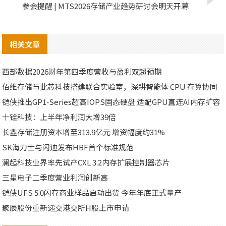
参会提醒 | MTS2026存储产业趋势研讨会明天开幕
相关文章
西部数据2026财年第四季度营收与盈利双超预期
佰维存储与此芯科技搭建联合实验室，深耕智能体 CPU 存算协同
铠侠推出GP1‑Series超高IOPS固态硬盘 适配GPU直连AI内存扩容
十铨科技：上半年净利润大增39倍
长鑫存储注册资本增至313.9亿元 增资幅度约31%
SK海力士与闪迪发布HBF首个标准规范
澜起科技业界率先试产CXL 3.2内存扩展控制器芯片
三星电子二季度营业利润创新高
铠侠UFS 5.0闪存商业样品启动出货 今年年底正式量产
聚辰股份重新递交港交所H股上市申请