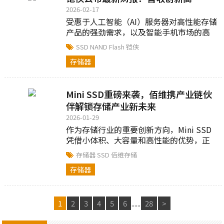
2026-02-17
受惠于人工智能（AI）服务器对高性能存储
产品的强劲需求，以及智能手机市场的高
阶化转型，铠侠本季缴出了一份亮眼的成
SSD
NAND Flash
铠侠
绩单...
存储器
Mini SSD重磅来袭，佰维携产业链伙
伴解锁存储产业新未来
2026-01-29
作为存储行业的重要创新方向，Mini SSD
凭借小体积、大容量和高性能的优势，正
迅速在AI PC、游戏掌机、机器人、智能相
存储器
SSD
佰维存储
框、NAS等智能终端等领域崭露头角...
存储器
1
2
3
4
5
6
......
28
>