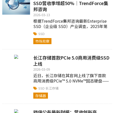
SSD营收季增超50%｜TrendForce集
邦咨询
2026-03-13
根据TrendForce集邦咨询最新Enterprise
SSD（企业级 SSD）产业调查，2025年第
四季由于AI Inference（推理）应用普及提
SSD
升对存储系统要求...
市场观察
长江存储首款PCIe 5.0商用消费级SSD
上线
2026-03-09
近日，长江存储在其官网上线了旗下首款
商用消费级PCIe™ 5.0 NVMe™固态硬盘——
PC550...
SSD
长江存储
存储器
铠侠公布最新财报：营收创新高