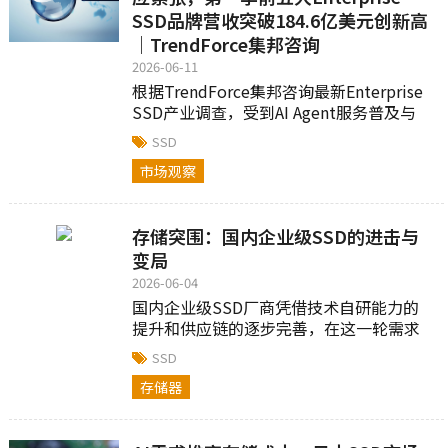
SSD品牌营收突破184.6亿美元创新高
｜TrendForce集邦咨询
2026-06-11
根据TrendForce集邦咨询最新Enterprise
SSD产业调查，受到AI Agent服务普及与
CSP（云端服务提供商）强劲订单带动...
SSD
市场观察
存储突围：国内企业级SSD的进击与
变局
2026-06-04
国内企业级SSD厂商凭借技术自研能力的
提升和供应链的逐步完善，在这一轮需求
增长中迎来重要发展窗口期...
SSD
存储器