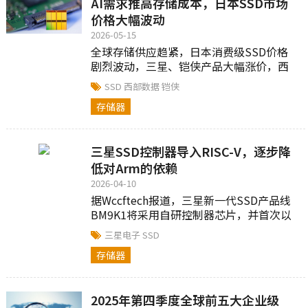
AI需求推高存储成本，日本SSD市场
价格大幅波动
2026-05-15
全球存储供应趋紧，日本消费级SSD价格
剧烈波动，三星、铠侠产品大幅涨价，西
部数据部分型号降价....
SSD
西部数据
铠侠
存储器
三星SSD控制器导入RISC-V，逐步降
低对Arm的依赖
2026-04-10
据Wccftech报道，三星新一代SSD产品线
BM9K1将采用自研控制器芯片，并首次以
RISC-V架构为核心，借此降低对Arm IP的
三星电子
SSD
依赖...
存储器
2025年第四季度全球前五大企业级