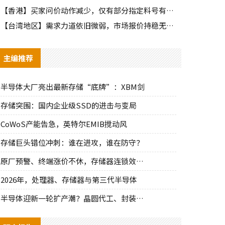
【香港】买家问价动作减少，仅有部分指定料号有零星询单动作
【台湾地区】需求力道依旧微弱，市场报价持稳无明显波动
主编推荐
半导体大厂亮出最新存储“底牌”：XBM剑
存储突围：国内企业级SSD的进击与变局
CoWoS产能告急，英特尔EMIB搅动风
存储巨头错位冲刺：谁在进攻，谁在防守？
原厂预警、终端涨价不休，存储器连锁效应持
2026年，处理器、存储器与第三代半导体
半导体迎新一轮扩产潮？晶圆代工、封装、光