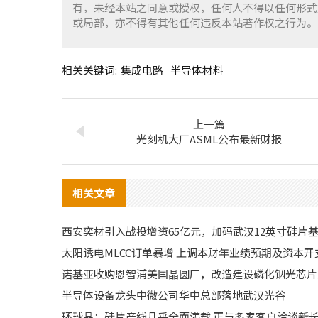
有，未经本站之同意或授权，任何人不得以任何形式
或局部，亦不得有其他任何违反本站著作权之行为。
相关关键词:
集成电路
半导体材料
上一篇
光刻机大厂ASML公布最新财报
相关文章
西安奕材引入战投增资65亿元，加码武汉12英寸硅片
太阳诱电MLCC订单暴增 上调本财年业绩预期及资本开
诺基亚收购恩智浦美国晶圆厂，改造建设磷化铟光芯片
半导体设备龙头中微公司华中总部落地武汉光谷
环球晶：硅片产线几乎全面满载 正与多家客户洽谈新