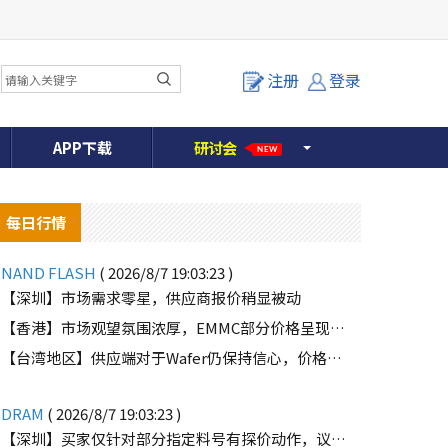
注册
登录
APP下载
研
讨
会
NEW
每日行情
NAND FLASH
( 2026/8/7 19:03:23 )
【深圳】市场需求零星，供应商报价稍显被动
【香港】市场观望氛围浓厚，EMMC部分价格呈现下滑趋势
o
【台湾地区】供应端对于Wafer仍保持信心，价格微幅上扬且惜售态度不变
DRAM
( 2026/8/7 19:03:23 )
【深圳】买家仅针对部分指定料号有探价动作，议价动作有所减少