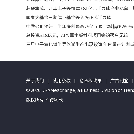
芯联集成、江丰电子等组建7.81亿元半导体产业私募二
国家大基金三期旗下基金等入股正芯半导体
中微公司预告上半年净利最高29亿元 同比增幅超280%
总投资51.8亿元，AI智算主板材料项目签约落户无锡
三星电子氮化镓半导体试生产出现故障 年内量产计划
关于我们
|
使用条款
|
隐私权政策
|
广告刊登
|
© 2026 DRAMeXchange, a Business Divisio
版权所有 不得转载