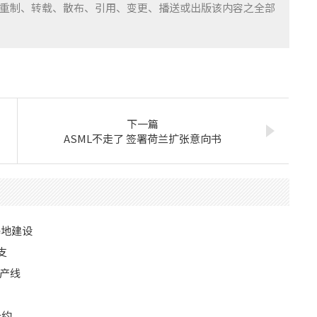
重制、转载、散布、引用、变更、播送或出版该内容之全部
下一篇
ASML不走了 签署荷兰扩张意向书
基地建设
支
产线
长约