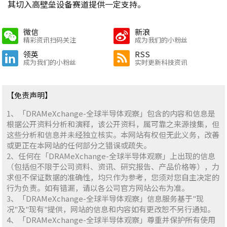
其切入高壁垒设备赛道提供一定支持。
微信
新浪
精彩资讯扫码关注
成为我们的小粉丝
领英
RSS
成为我们的小粉丝
实时更新科技资讯
【免责声明】
1、「DRAMeXchange-全球半导体观察」包含的内容和信息是
根据公开资料分析和演释，该公开资料，属可靠之来源搜集，但
这些分析和信息并未经独立核实。本网站有权但无此义务，改善
或更正在本网站的任何部分之错误或疏失。
2、任何在「DRAMeXchange-全球半导体观察」上出现的信息
（包括但不限于公司资料、资讯、研究报告、产品价格等），力
求但不保证数据的准确性，均只作为参考，您须对您自主决定的
行为负责。如有错漏，请以各公司官方网站公布为准。
3、「DRAMeXchange-全球半导体观察」信息服务基于"现
况"及"现有"提供，网站的信息和内容如有更改恕不另行通知。
4、「DRAMeXchange-全球半导体观察」尊重并保护所有使用