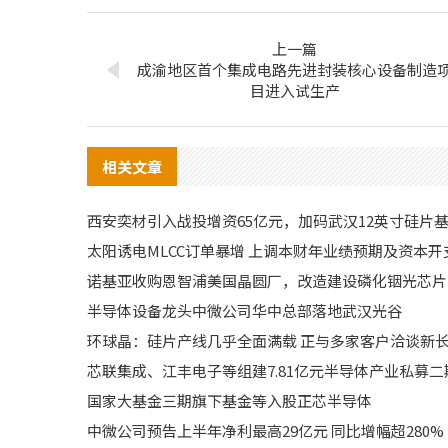
上一篇
成渝地区首个集成电路先进封装核心设备制造
目进入试生产
相关文章
西安奕材引入战投增资65亿元，加码武汉12英寸硅片
太阳诱电MLCC订单暴增 上调本财年业绩预期及资本开
诺基亚收购恩智浦美国晶圆厂，改造建设磷化铟光芯片
半导体设备龙头中微公司华中总部落地武汉光谷
环球晶：硅片产线几乎全面满载 正与多家客户洽谈新
芯联集成、江丰电子等组建7.81亿元半导体产业私募二
国家大基金三期旗下基金等入股正芯半导体
中微公司预告上半年净利最高29亿元 同比增幅超280%