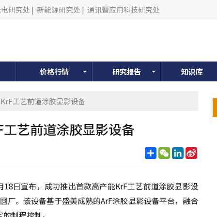
光电研究处
|
新能源研究处
|
通讯暨应用科技研究处
价格行情
研究报告
知识库
KrF工艺前道涂胶显影设备
F工艺前道涂胶显影设备
分
WeChat
LinkedIn
Sina
享
Weib
月18日宣布，成功推出首款高产能KrF工艺前道涂胶显影设
逻辑晶圆厂。该设备基于盛美成熟的ArF涂胶显影设备平台，融合
定的制程控制。