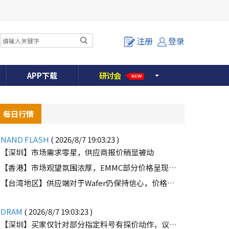
注册
登录
APP下载
研
讨
会
NEW
每日行情
NAND FLASH
( 2026/8/7 19:03:23 )
【深圳】市场需求零星，供应商报价稍显被动
【香港】市场观望氛围浓厚，EMMC部分价格呈现下滑趋势
o
【台湾地区】供应端对于Wafer仍保持信心，价格微幅上扬且惜售态度不变
DRAM
( 2026/8/7 19:03:23 )
【深圳】买家仅针对部分指定料号有探价动作，议价动作有所减少