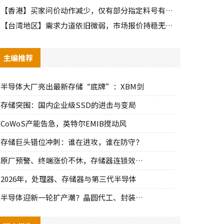
【香港】买家问价动作减少，仅有部分指定料号有零星询单动作
【台湾地区】需求力道依旧微弱，市场报价持稳无明显波动
主编推荐
半导体大厂亮出最新存储“底牌”：XBM剑
存储突围：国内企业级SSD的进击与变局
CoWoS产能告急，英特尔EMIB搅动风
存储巨头错位冲刺：谁在进攻，谁在防守？
原厂预警、终端涨价不休，存储器连锁效应持
2026年，处理器、存储器与第三代半导体
半导体迎新一轮扩产潮？晶圆代工、封装、光