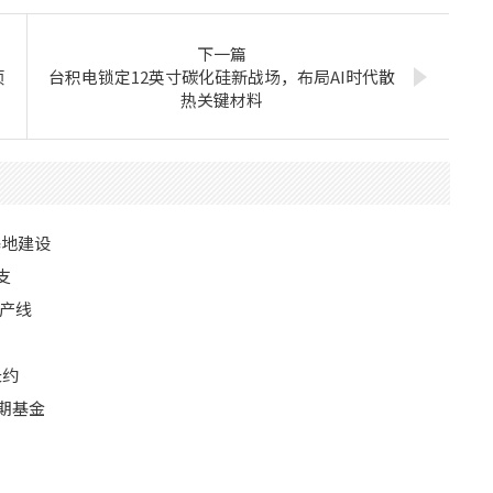
下一篇
项
台积电锁定12英寸碳化硅新战场，布局AI时代散
热关键材料
基地建设
支
产线
长约
期基金