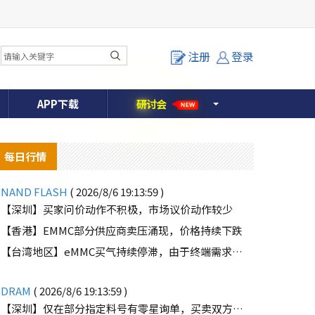
注册
登录
APP下载
研
讨
会
NEW
每日行情
NAND FLASH
( 2026/8/6 19:13:59 )
【深圳】买家问价动作不积极，市场议价动作较少
【香港】EMMC部分供应商卖压涌现，价格持续下跌
o
【台湾地区】eMMC买气持续停滞，由于终端需求未能好转
DRAM
( 2026/8/6 19:13:59 )
【深圳】仅在部分指定料号有零星询单，买卖双方价格仍有差距