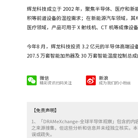
辉龙科技成立于 2002 年，聚焦半导体、医疗
积等前道设备的温控需求；在新能源汽车领域，其
医疗领域，产品可用于 X 射线机、CT 机等成像设
今年8 月，辉龙科技投资 3.2 亿元的半导体高
207.5 万套智能加热器及 30 万套智能温度控制总
微信
新浪
精彩资讯扫码关注
成为我们的小粉丝
【免责声明】
1、「DRAMeXchange-全球半导体观察」包
之来源搜集，但这些分析和信息并未经独立核实。本
误或疏失。