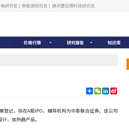
光电研究处
|
新能源研究处
|
通讯暨应用科技研究处
价格行情
研究报告
知识库
分
WeChat
LinkedIn
Sina
享
Weib
案登记，拟在A股IPO，辅导机构为华泰联合证券。该公司
设计、加热器产品。