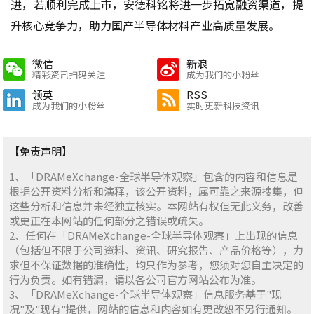
进，若顺利完成上市，安德科铭将进一步拓宽融资渠道，提
升核心竞争力，助力国产半导体材料产业高质量发展。
微信
新浪
精彩资讯扫码关注
成为我们的小粉丝
领英
RSS
成为我们的小粉丝
实时更新科技资讯
【免责声明】
1、「DRAMeXchange-全球半导体观察」包含的内容和信息是
根据公开资料分析和演释，该公开资料，属可靠之来源搜集，但
这些分析和信息并未经独立核实。本网站有权但无此义务，改善
或更正在本网站的任何部分之错误或疏失。
2、任何在「DRAMeXchange-全球半导体观察」上出现的信息
（包括但不限于公司资料、资讯、研究报告、产品价格等），力
求但不保证数据的准确性，均只作为参考，您须对您自主决定的
行为负责。如有错漏，请以各公司官方网站公布为准。
3、「DRAMeXchange-全球半导体观察」信息服务基于"现
况"及"现有"提供，网站的信息和内容如有更改恕不另行通知。