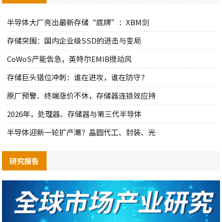
半导体大厂亮出最新存储“底牌”：XBM剑
存储突围：国内企业级SSD的进击与变局
CoWoS产能告急，英特尔EMIB搅动风
存储巨头错位冲刺：谁在进攻，谁在防守？
原厂预警、终端涨价不休，存储器连锁效应持
2026年，处理器、存储器与第三代半导体
半导体迎新一轮扩产潮？晶圆代工、封装、光
研究报告