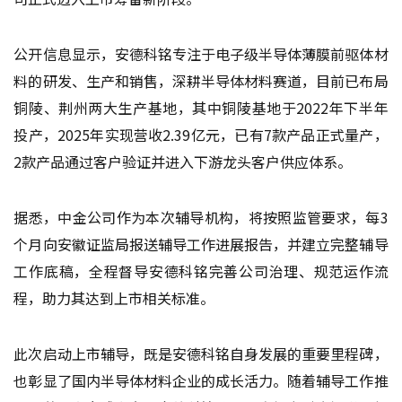
公开信息显示，安德科铭专注于电子级半导体薄膜前驱体材
料的研发、生产和销售，深耕半导体材料赛道，目前已布局
铜陵、荆州两大生产基地，其中铜陵基地于2022年下半年
投产，2025年实现营收2.39亿元，已有7款产品正式量产，
2款产品通过客户验证并进入下游龙头客户供应体系。
据悉，中金公司作为本次辅导机构，将按照监管要求，每3
个月向安徽证监局报送辅导工作进展报告，并建立完整辅导
工作底稿，全程督导安德科铭完善公司治理、规范运作流
程，助力其达到上市相关标准。
此次启动上市辅导，既是安德科铭自身发展的重要里程碑，
也彰显了国内半导体材料企业的成长活力。随着辅导工作推