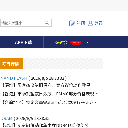
注册
登录
APP下载
研
讨
会
NEW
每日行情
NAND FLASH
( 2026/8/5 18:38:32 )
【深圳】买家态度依旧保守，双方议价动作零星
【香港】市场观望氛围浓厚，EMMC部分价格表现疲软
o
【台湾地区】特定容量Wafer与部分颗粒有些许询单，但买方需求并不强劲
DRAM
( 2026/8/5 18:38:32 )
【深圳】买家问价动作集中在DDR4低价位部分