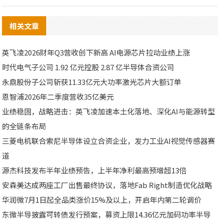
相关文章
英飞凌2026财年Q3营收创下新高 AI电源芯片拉动业绩上涨
时代电气子公司 1.92 亿元控股 2.87 亿半导体合资公司
永鼎股份子公司斩获11.33亿元大功率激光芯片大额订单
恩智浦2026年二季度营收35亿美元
业绩稳固，战略进击：英飞凌加速本土化落地、深化AI与能源转型
的全链条布局
三菱电机联合索尼半导体设立合资企业，发力工业AI视觉传感器赛
道
源杰科技发布半年业绩预告，上半年净利最高预增超13倍
安森美达成两座工厂出售最终协议，落地Fab Right制造优化战略
华润微7月1日起全品类涨价15%及以上，开启年内第二轮调价
东微半导披露可转债发行预案，募资上限14.36亿元加码功率半导