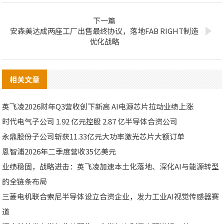
下一篇
安森美达成两座工厂出售最终协议，落地FAB RIGHT制造
优化战略
相关文章
英飞凌2026财年Q3营收创下新高 AI电源芯片拉动业绩上涨
时代电气子公司 1.92 亿元控股 2.87 亿半导体合资公司
永鼎股份子公司斩获11.33亿元大功率激光芯片大额订单
恩智浦2026年二季度营收35亿美元
业绩稳固，战略进击：英飞凌加速本土化落地、深化AI与能源转型
的全链条布局
三菱电机联合索尼半导体设立合资企业，发力工业AI视觉传感器赛
道