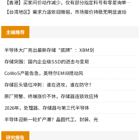
【香港】买家问价动作减少，仅有部分指定料号有零星询单动作
【台湾地区】需求力道依旧微弱，市场报价持稳无明显波动
主编推荐
半导体大厂亮出最新存储“底牌”：XBM剑
存储突围：国内企业级SSD的进击与变局
CoWoS产能告急，英特尔EMIB搅动风
存储巨头错位冲刺：谁在进攻，谁在防守？
原厂预警、终端涨价不休，存储器连锁效应持
2026年，处理器、存储器与第三代半导体
半导体迎新一轮扩产潮？晶圆代工、封装、光
研究报告