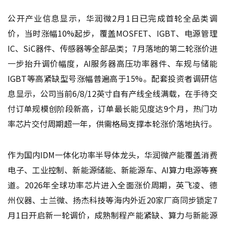
公开产业信息显示，华润微2月1日已完成首轮全品类调
价，当时涨幅10%起步，覆盖MOSFET、IGBT、电源管理
IC、SiC器件、传感器等全部品类；7月落地的第二轮涨价进
一步抬升调价幅度，AI服务器高压功率器件、车规与储能
IGBT等高紧缺型号涨幅普遍高于15%。配套投资者调研信
息显示，公司当前6/8/12英寸自有产线全线满载，在手待交
付订单规模创阶段新高，订单最长能见度达9个月，热门功
率芯片交付周期超一年，供需格局支撑本轮涨价落地执行。
作为国内IDM一体化功率半导体龙头，华润微产能覆盖消费
电子、工业控制、新能源储能、新能源车、AI算力电源等赛
道。2026年全球功率芯片进入全面涨价周期，英飞凌、德
州仪器、士兰微、扬杰科技等海内外近20家厂商同步锁定7
月1日开启新一轮调价，成熟制程产能紧缺、算力与新能源