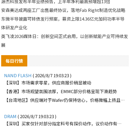
源杰科技发布半年业绩预告，上半年净利最高预增超13倍
安森美达成两座工厂出售最终协议，落地Fab Right制造优化战略
东微半导披露可转债发行预案，募资上限14.36亿元加码功率半导
体研发产业化
英飞凌2026媒体日：创新空间正式启用，以创新赋能产业可持续发
展
每日行情
NAND FLASH
( 2026/8/7 19:03:23 )
【深圳】市场需求零星，供应商报价稍显被动
【香港】市场观望氛围浓厚，EMMC部分价格呈现下滑趋势
【台湾地区】供应端对于Wafer仍保持信心，价格微幅上扬且惜售态度不变
DRAM
( 2026/8/7 19:03:23 )
【深圳】买家仅针对部分指定料号有探价动作，议价动作有所减少