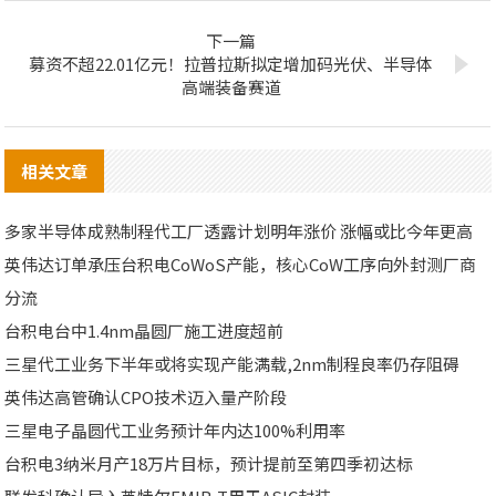
下一篇
募资不超22.01亿元！拉普拉斯拟定增加码光伏、半导体
高端装备赛道
相关文章
多家半导体成熟制程代工厂透露计划明年涨价 涨幅或比今年更高
英伟达订单承压台积电CoWoS产能，核心CoW工序向外封测厂商
分流
台积电台中1.4nm晶圆厂施工进度超前
三星代工业务下半年或将实现产能满载,2nm制程良率仍存阻碍
英伟达高管确认CPO技术迈入量产阶段
三星电子晶圆代工业务预计年内达100%利用率
台积电3纳米月产18万片目标，预计提前至第四季初达标