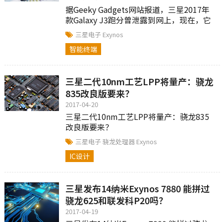
据Geeky Gadgets网站报道，三星2017年
款Galaxy J3跑分曾泄露到网上，现在，它
又现身跑分网站GFXBench。
三星电子
Exynos
智能终端
三星二代10nm工艺LPP将量产：骁龙
835改良版要来？
2017-04-20
三星二代10nm工艺LPP将量产：骁龙835
改良版要来？
三星电子
骁龙处理器
Exynos
IC设计
三星发布14纳米Exynos 7880 能拼过
骁龙625和联发科P20吗？
2017-04-19