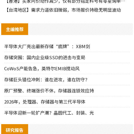
【香港】买家问价动作减少，仅有部分指定料号有零星询单动作
【台湾地区】需求力道依旧微弱，市场报价持稳无明显波动
主编推荐
半导体大厂亮出最新存储“底牌”：XBM剑
存储突围：国内企业级SSD的进击与变局
CoWoS产能告急，英特尔EMIB搅动风
存储巨头错位冲刺：谁在进攻，谁在防守？
原厂预警、终端涨价不休，存储器连锁效应持
2026年，处理器、存储器与第三代半导体
半导体迎新一轮扩产潮？晶圆代工、封装、光
研究报告