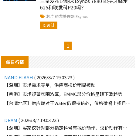
三星发布14纳米Exynos 7880 能拼过骁龙
625和联发科P20吗？
芯片
骁龙处理器
Exynos
IC设计
1
每日行情
NAND FLASH
( 2026/8/7 19:03:23 )
【深圳】市场需求零星，供应商报价稍显被动
【香港】市场观望氛围浓厚，EMMC部分价格呈现下滑趋势
【台湾地区】供应端对于Wafer仍保持信心，价格微幅上扬且惜售态度不变
DRAM
( 2026/8/7 19:03:23 )
【深圳】买家仅针对部分指定料号有探价动作，议价动作有所减少