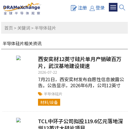
注册
登录
首页
>
关键词
> 半导体硅片
半导体硅片相关资讯
西安奕材12英寸硅片单月产销破百万
片，武汉基地建设提速
2026-07-22
7月21日，西安奕材发布自愿性信息披露公
告。公告显示，2026年6月，公司12英寸
电子级硅片单月产销突破100万片...
半导体硅片
材料/设备
TCL中环子公司拟投119.6亿元落地深
圳12英寸大硅片项目