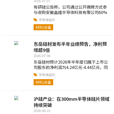
2026-07-07
有研硅公告称，公司通过公开摘牌方式参
与收购安徽晶隆半导体科技有限公司60%
股权，交易金额为4.51亿元
半导体硅片
材料/设备
东岳硅材发布半年业绩预告，净利预
增超9倍
2026-07-06
东岳硅材预计2026年半年度归属于上市公
司股东的净利润为4.24亿元-4.44亿元，同
比增长904.88%-952.28%...
半导体硅片
材料/设备
沪硅产业：在300mm半导体硅片领域
持续突破
2026-06-22