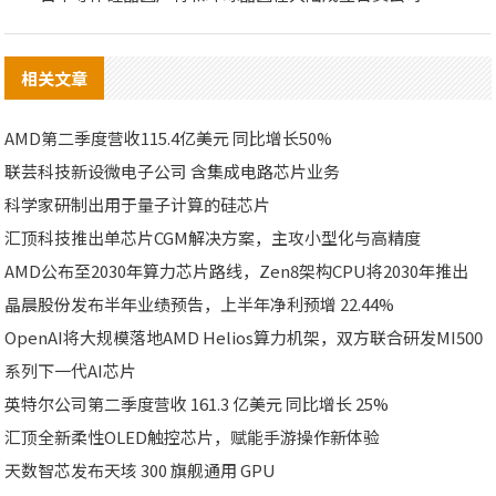
相关文章
AMD第二季度营收115.4亿美元 同比增长50%
联芸科技新设微电子公司 含集成电路芯片业务
科学家研制出用于量子计算的硅芯片
汇顶科技推出单芯片CGM解决方案，主攻小型化与高精度
AMD公布至2030年算力芯片路线，Zen8架构CPU将2030年推出
晶晨股份发布半年业绩预告，上半年净利预增 22.44%
OpenAI将大规模落地AMD Helios算力机架，双方联合研发MI500
系列下一代AI芯片
英特尔公司第二季度营收 161.3 亿美元 同比增长 25%
汇顶全新柔性OLED触控芯片，赋能手游操作新体验
天数智芯发布天垓 300 旗舰通用 GPU