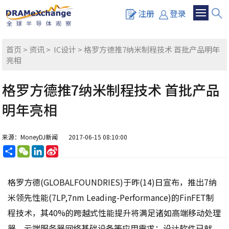
注册
登录
首页
>
资讯
>
IC设计
> 格罗方德推7纳米制程技术 首批产品明年
亮相
格罗方德推7纳米制程技术 首批产品
明年亮相
来源：MoneyDJ新闻
2017-06-15 08:10:00
分
WeChat
LinkedIn
Sina
享
Weibo
格罗方德(GLOBALFOUNDRIES)于昨(14)日宣布，推出7纳
米领先性能(7LP,7nm Leading-Performance)的FinFET制
程技术，其40%的跨越式性能提升将满足诸如高端移动处理
器、云端服务器网络基础设备等应用需求；设计软件已就