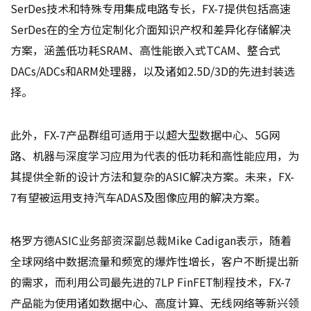
SerDes技术和特殊专用集成电路专长，FX-7提供包括高速
SerDes在的全方位定制化介面知识产权和差异化存储解决
方案，涵盖低功耗SRAM、高性能嵌入式TCAM、整合式
DACs/ADCs和ARM处理器，以及诸如2.5D/3D的先进封装选
择。
此外，FX-7产品群组可适用于以超大型数据中心、5G网
路、机器与深度学习应用为代表的低功耗和高性能应用，为
其提供全新的设计方法和复杂的ASIC解决方案。未来，FX-
7有望被运用支持汽车ADAS及图像应用的解决方案。
格罗方德ASIC业务部资深副总裁Mike Cadigan表示，随着
全球网络中数据流量和频宽的爆炸性增长，客户不断提出新
的需求，而利用公司最先进的7LP FinFET制程技术，FX-7
产品能为使用诸如数据中心、高度计算、无线网络等新兴领