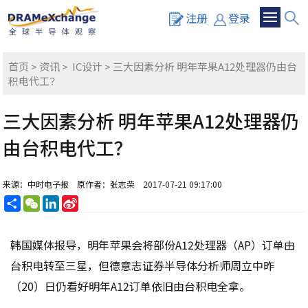
注册
登录
首页
>
资讯
>
IC设计
> 三大因素分析 明年苹果A12处理器仍由台
积电代工？
三大因素分析 明年苹果A12处理器仍
由台积电代工？
来源：中时电子报
原作者：张志荣
2017-07-21 09:17:00
分
WeChat
LinkedIn
Sina
享
Weibo
韩国媒体报导，明年苹果会将部份A12处理器（AP）订单由
台积电转至三星，但德意志证券半导体分析师周立中昨
（20）日仍看好明年A12订单依旧由台积电全拿。