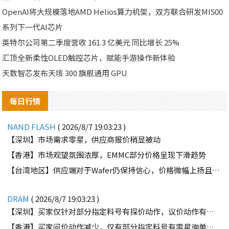
OpenAI将大规模落地AMD Helios算力机架，双方联合研发MI500
系列下一代AI芯片
英特尔公司第二季度营收 161.3 亿美元 同比增长 25%
汇顶全新柔性OLED触控芯片，赋能手游操作新体验
天数智芯发布天垓 300 旗舰通用 GPU
每日行情
NAND FLASH
( 2026/8/7 19:03:23 )
【深圳】市场需求零星，供应商报价稍显被动
【香港】市场观望氛围浓厚，EMMC部分价格呈现下滑趋势
【台湾地区】供应端对于Wafer仍保持信心，价格微幅上扬且惜售态度不变
DRAM
( 2026/8/7 19:03:23 )
【深圳】买家仅针对部分指定料号有探价动作，议价动作有所减少
【香港】买家问价动作减少，仅有部分指定料号有零星询单动作