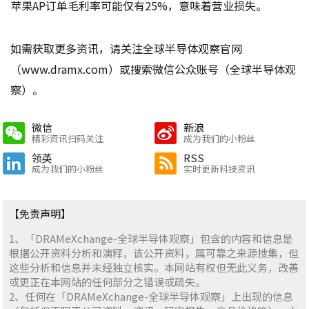
苹果AP订单毛利率可能仅有25%，意味着营业损失。
如需获取更多资讯，请关注全球半导体观察官网
（www.dramx.com）或搜索微信公众账号（全球半导体观
察）。
微信
新浪
精彩资讯扫码关注
成为我们的小粉丝
领英
RSS
成为我们的小粉丝
实时更新科技资讯
【免责声明】
1、「DRAMeXchange-全球半导体观察」包含的内容和信息是
根据公开资料分析和演释，该公开资料，属可靠之来源搜集，但
这些分析和信息并未经独立核实。本网站有权但无此义务，改善
或更正在本网站的任何部分之错误或疏失。
2、任何在「DRAMeXchange-全球半导体观察」上出现的信息