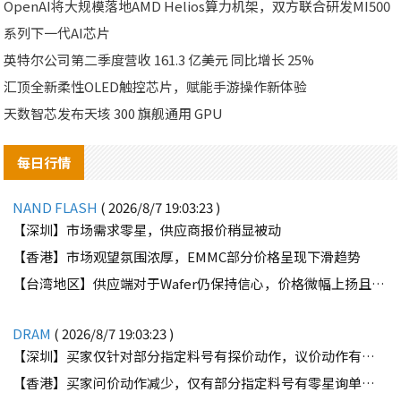
OpenAI将大规模落地AMD Helios算力机架，双方联合研发MI500
系列下一代AI芯片
英特尔公司第二季度营收 161.3 亿美元 同比增长 25%
汇顶全新柔性OLED触控芯片，赋能手游操作新体验
天数智芯发布天垓 300 旗舰通用 GPU
每日行情
NAND FLASH
( 2026/8/7 19:03:23 )
【深圳】市场需求零星，供应商报价稍显被动
【香港】市场观望氛围浓厚，EMMC部分价格呈现下滑趋势
【台湾地区】供应端对于Wafer仍保持信心，价格微幅上扬且惜售态度不变
DRAM
( 2026/8/7 19:03:23 )
【深圳】买家仅针对部分指定料号有探价动作，议价动作有所减少
【香港】买家问价动作减少，仅有部分指定料号有零星询单动作