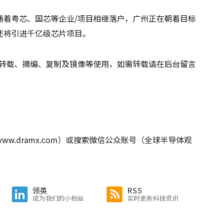
随着粤芯、国芯等企业/项目相继落户，广州正在朝着目标
还将引进千亿级芯片项目。
，禁止转载、摘编、复制及镜像等使用，如需转载请在后台留言
.dramx.com）或搜索微信公众账号（全球半导体观
领英
RSS
成为我们的小粉丝
实时更新科技资讯