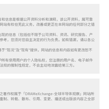
含的内容和信息是根据公开资料分析和演释，该公开资料，属可靠
网站有权但无此义务，改善或更正在本网站的任何部分之错
察」上出现的信息（包括但不限于公司资料、资讯、研究报告、产
参考，您须对您自主决定的行为负责。如有错漏，请以各公
服务基于"现况"及"现有"提供，网站的信息和内容如有更改恕不
重并保护所有使用用户的个人隐私权，您注册的用户名、电子邮件
法规的强制性规定，不会主动地泄露给第三方。
容之著作权属于「DRAMeXchange-全球半导体观察」网站所
重制、转载、散布、引用、变更、播送或出版该内容之全部