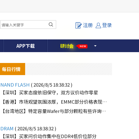
注册
登录
APP下载
研
讨
会
NEW
每日行情
NAND FLASH
( 2026/8/5 18:38:32 )
【深圳】买家态度依旧保守，双方议价动作零星
【香港】市场观望氛围浓厚，EMMC部分价格表现疲软
【台湾地区】特定容量Wafer与部分颗粒有些许询单，但买方需求并不强劲
o
DRAM
( 2026/8/5 18:38:32 )
【深圳】买家问价动作集中在DDR4低价位部分