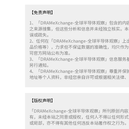
【免责声明】
1、「DRAMeXchange-全球半导体观察」包
之来源搜集，但这些分析和信息并未经独立核实。本
误或疏失。
2、任何在「DRAMeXchange-全球半导体观
品价格等），力求但不保证数据的准确性，均只作为
司官方网站公布为准。
3、「DRAMeXchange-全球半导体观察」信息
另行通知。
4、「DRAMeXchange-全球半导体观察」尊
地址等个人资料，非经您亲自许可或根据相关法律、
【版权声明】
「DRAMeXchange-全球半导体观察」所刊原创内
有，未经本站之同意或授权，任何人不得以任何形式
或局部，亦不得有其他任何违反本站著作权之行为。