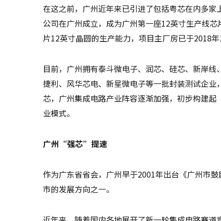
在这之前，广州近年来已引进了包括粤芯在内多家上
公司在广州成立，成为广州第一座12英寸生产线芯片
片12英寸晶圆的生产能力，项目主厂房已于2018
目前，广州拥有泰斗微电子、润芯、硅芯、新岸线
捷利、风华芯电、新星微电子等一批封装测试企业
芯，广州集成电路产业阵容逐渐加强，初步构建起
业模式。
广州“强芯”提速
作为广东省省会，广州早于2001年出台《广州市
市的发展方向之一。
近年来，随着国内各地展开了新一轮集成电路赛道