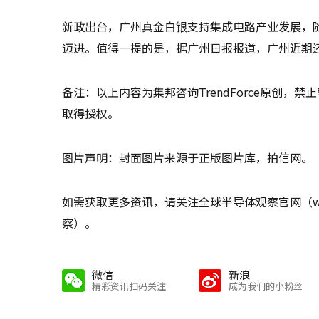
新政出台，广州真金白银支持集成电路产业发展，
迈进。值得一提的是，据广州日报报道，广州近期
备注：以上内容为集邦咨询TrendForce原创
取得授权。
图片声明：封面图片来源于正版图片库，拍信网。
如需获取更多资讯，请关注全球半导体观察官网（www
察）。
微信
新浪
精彩资讯扫码关注
成为我们的小粉丝