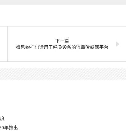
下一篇
盛思锐推出适用于呼吸设备的流量传感器平台
精度
30年推出