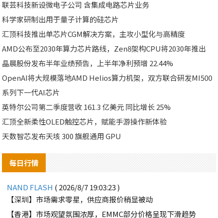
联芸科技新设微电子公司 含集成电路芯片业务
科学家研制出用于量子计算的硅芯片
汇顶科技推出单芯片CGM解决方案，主攻小型化与高精度
AMD公布至2030年算力芯片路线，Zen8架构CPU将2030年推出
晶晨股份发布半年业绩预告，上半年净利预增 22.44%
OpenAI将大规模落地AMD Helios算力机架，双方联合研发MI500
系列下一代AI芯片
英特尔公司第二季度营收 161.3 亿美元 同比增长 25%
汇顶全新柔性OLED触控芯片，赋能手游操作新体验
天数智芯发布天垓 300 旗舰通用 GPU
每日行情
NAND FLASH
( 2026/8/7 19:03:23 )
【深圳】市场需求零星，供应商报价稍显被动
【香港】市场观望氛围浓厚，EMMC部分价格呈现下滑趋势