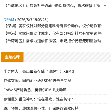
【台湾地区】供应端对于Wafer仍保持信心，价格微幅上扬且惜售态度不变
DRAM
( 2026/8/7 19:03:23 )
【深圳】买家仅针对部分指定料号有探价动作，议价动作有所减少
【香港】买家问价动作减少，仅有部分指定料号有零星询单动作
【台湾地区】需求力道依旧微弱，市场报价持稳无明显波动
主编推荐
半导体大厂亮出最新存储“底牌”：XBM剑
存储突围：国内企业级SSD的进击与变局
CoWoS产能告急，英特尔EMIB搅动风
存储巨头错位冲刺：谁在进攻，谁在防守？
原厂预警、终端涨价不休，存储器连锁效应持