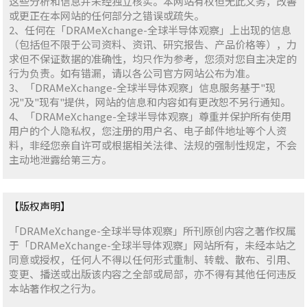
这些分析和信息并未经独立核实。本网站有权但无此义务，改善
或更正在本网站的任何部分之错误或疏失。
2、任何在「DRAMeXchange-全球半导体观察」上出现的信息
（包括但不限于公司资料、资讯、研究报告、产品价格等），力
求但不保证数据的准确性，均只作为参考，您须对您自主决定的
行为负责。如有错漏，请以各公司官方网站公布为准。
3、「DRAMeXchange-全球半导体观察」信息服务基于"现
况"及"现有"提供，网站的信息和内容如有更改恕不另行通知。
4、「DRAMeXchange-全球半导体观察」尊重并保护所有使用
用户的个人隐私权，您注册的用户名、电子邮件地址等个人资
料，非经您亲自许可或根据相关法律、法规的强制性规定，不会
主动地泄露给第三方。
【版权声明】
「DRAMeXchange-全球半导体观察」所刊原创内容之著作权属
于「DRAMeXchange-全球半导体观察」网站所有，未经本站之
同意或授权，任何人不得以任何形式重制、转载、散布、引用、
变更、播送或出版该内容之全部或局部，亦不得有其他任何违反
本站著作权之行为。