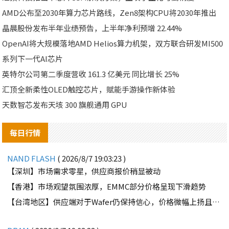
AMD公布至2030年算力芯片路线，Zen8架构CPU将2030年推出
晶晨股份发布半年业绩预告，上半年净利预增 22.44%
OpenAI将大规模落地AMD Helios算力机架，双方联合研发MI500
系列下一代AI芯片
英特尔公司第二季度营收 161.3 亿美元 同比增长 25%
汇顶全新柔性OLED触控芯片，赋能手游操作新体验
天数智芯发布天垓 300 旗舰通用 GPU
每日行情
NAND FLASH
( 2026/8/7 19:03:23 )
【深圳】市场需求零星，供应商报价稍显被动
【香港】市场观望氛围浓厚，EMMC部分价格呈现下滑趋势
【台湾地区】供应端对于Wafer仍保持信心，价格微幅上扬且惜售态度不变