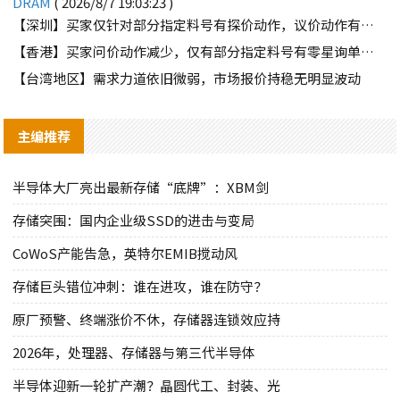
DRAM
( 2026/8/7 19:03:23 )
【深圳】买家仅针对部分指定料号有探价动作，议价动作有所减少
【香港】买家问价动作减少，仅有部分指定料号有零星询单动作
【台湾地区】需求力道依旧微弱，市场报价持稳无明显波动
主编推荐
半导体大厂亮出最新存储“底牌”：XBM剑
存储突围：国内企业级SSD的进击与变局
CoWoS产能告急，英特尔EMIB搅动风
存储巨头错位冲刺：谁在进攻，谁在防守？
原厂预警、终端涨价不休，存储器连锁效应持
2026年，处理器、存储器与第三代半导体
半导体迎新一轮扩产潮？晶圆代工、封装、光