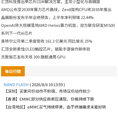
汇顶科技推出单芯片CGM解决方案，主攻小型化与高精度
AMD公布至2030年算力芯片路线，Zen8架构CPU将2030年推出
晶晨股份发布半年业绩预告，上半年净利预增 22.44%
OpenAI将大规模落地AMD Helios算力机架，双方联合研发MI500
系列下一代AI芯片
英特尔公司第二季度营收 161.3 亿美元 同比增长 25%
汇顶全新柔性OLED触控芯片，赋能手游操作新体验
天数智芯发布天垓 300 旗舰通用 GPU
每日行情
NAND FLASH
( 2026/8/6 19:13:59 )
【深圳】买家问价动作不积极，市场议价动作较少
【香港】EMMC部分供应商卖压涌现，价格持续下跌
【台湾地区】eMMC买气持续停滞，由于终端需求未能好转