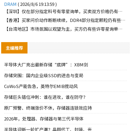
DRAM
( 2026/8/6 19:13:59 )
【深圳】仅在部分指定料号有零星询单，买卖双方价格仍有差距
【香港】买家问价动作断断续续，DDR4部分指定颗粒仍有些许询单
【台湾地区】市场氛围以观望为主，买方仍有些许零星询单释出
主编推荐
半导体大厂亮出最新存储“底牌”：XBM剑
存储突围：国内企业级SSD的进击与变局
CoWoS产能告急，英特尔EMIB搅动风
存储巨头错位冲刺：谁在进攻，谁在防守？
原厂预警、终端涨价不休，存储器连锁效应持
2026年，处理器、存储器与第三代半导体
半导体迎新一轮扩产潮？晶圆代工、封装、光