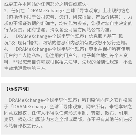
或更正在本网站的任何部分之错误或疏失。
2、任何在「DRAMeXchange-全球半导体观察」上出现的信息
（包括但不限于公司资料、资讯、研究报告、产品价格等），力
求但不保证数据的准确性，均只作为参考，您须对您自主决定的
行为负责。如有错漏，请以各公司官方网站公布为准。
3、「DRAMeXchange-全球半导体观察」信息服务基于"现
况"及"现有"提供，网站的信息和内容如有更改恕不另行通知。
4、「DRAMeXchange-全球半导体观察」尊重并保护所有使用
用户的个人隐私权，您注册的用户名、电子邮件地址等个人资
料，非经您亲自许可或根据相关法律、法规的强制性规定，不会
主动地泄露给第三方。
【版权声明】
「DRAMeXchange-全球半导体观察」所刊原创内容之著作权属
于「DRAMeXchange-全球半导体观察」网站所有，未经本站之
同意或授权，任何人不得以任何形式重制、转载、散布、引用、
变更、播送或出版该内容之全部或局部，亦不得有其他任何违反
本站著作权之行为。